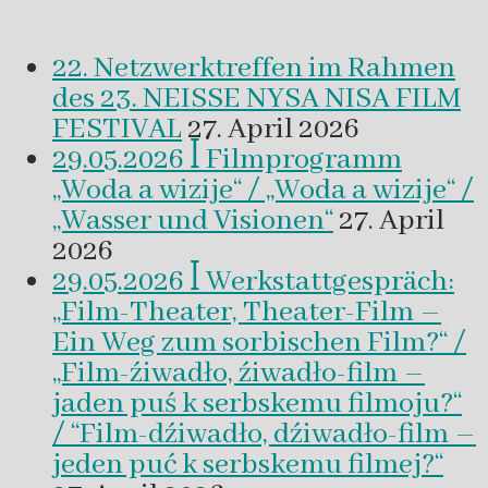
22. Netzwerktreffen im Rahmen
des 23. NEISSE NYSA NISA FILM
FESTIVAL
27. April 2026
29.05.2026 ꟾ Filmprogramm
„Woda a wizije“ / „Woda a wizije“ /
„Wasser und Visionen“
27. April
2026
29.05.2026 ꟾ Werkstattgespräch:
„Film-Theater, Theater-Film –
Ein Weg zum sorbischen Film?“ /
„Film-źiwadło, źiwadło-film –
jaden puś k serbskemu filmoju?“
/ “Film-dźiwadło, dźiwadło-film –
jeden puć k serbskemu filmej?“