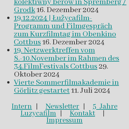
kolektiwny běrow in Spremberg /
Grodk
16. Dezember 2024
19.12.2024 | Łužycafilm-
Programm und Filmgespräch
zum Kurzfilmtag im Obenkino
Cottbus
16. Dezember 2024
19. Netzwerktreffen vom
8.-10.November im Rahmen des
34.FilmFestivals Cottbus
29.
Oktober 2024
Vierte Sommerfilmakademie in
Görlitz gestartet
11. Juli 2024
Intern
|
Newsletter
|
5 Jahre
Luzycafilm
|
Kontakt
|
Impressum