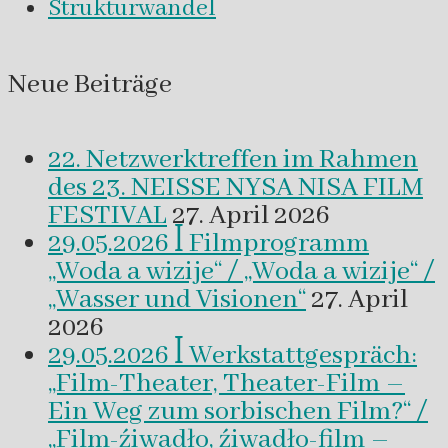
Strukturwandel
Neue Beiträge
22. Netzwerktreffen im Rahmen
des 23. NEISSE NYSA NISA FILM
FESTIVAL
27. April 2026
29.05.2026 ꟾ Filmprogramm
„Woda a wizije“ / „Woda a wizije“ /
„Wasser und Visionen“
27. April
2026
29.05.2026 ꟾ Werkstattgespräch:
„Film-Theater, Theater-Film –
Ein Weg zum sorbischen Film?“ /
„Film-źiwadło, źiwadło-film –