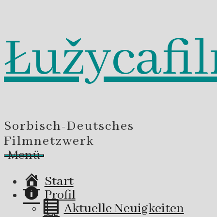
Łužycafi
Zum
Inhalt
springen
Sorbisch-Deutsches
Filmnetzwerk
Menü
Start
Profil
Aktuelle Neuigkeiten