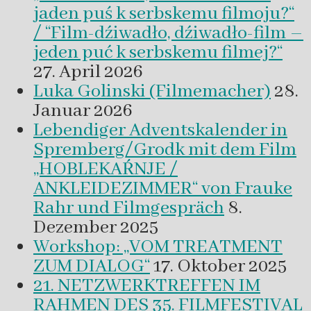
jaden puś k serbskemu filmoju?“
/ “Film-dźiwadło, dźiwadło-film –
jeden puć k serbskemu filmej?“
27. April 2026
Luka Golinski (Filmemacher)
28.
Januar 2026
Lebendiger Adventskalender in
Spremberg/Grodk mit dem Film
„HOBLEKAŔNJE /
ANKLEIDEZIMMER“ von Frauke
Rahr und Filmgespräch
8.
Dezember 2025
Workshop: „VOM TREATMENT
ZUM DIALOG“
17. Oktober 2025
21. NETZWERKTREFFEN IM
RAHMEN DES 35. FILMFESTIVAL