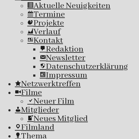
Aktuelle Neuigkeiten
Termine
Projekte
Verlauf
Kontakt
Redaktion
Newsletter
Datenschutzerklärung
Impressum
Netzwerktreffen
Filme
Neuer Film
Mitglieder
Neues Mitglied
Filmland
Thema