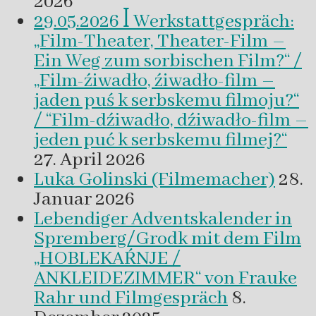
2026
29.05.2026 ꟾ Werkstattgespräch:
„Film-Theater, Theater-Film –
Ein Weg zum sorbischen Film?“ /
„Film-źiwadło, źiwadło-film –
jaden puś k serbskemu filmoju?“
/ “Film-dźiwadło, dźiwadło-film –
jeden puć k serbskemu filmej?“
27. April 2026
Luka Golinski (Filmemacher)
28.
Januar 2026
Lebendiger Adventskalender in
Spremberg/Grodk mit dem Film
„HOBLEKAŔNJE /
ANKLEIDEZIMMER“ von Frauke
Rahr und Filmgespräch
8.