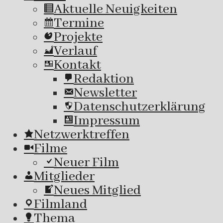
Aktuelle Neuigkeiten
Termine
Projekte
Verlauf
Kontakt
Redaktion
Newsletter
Datenschutzerklärung
Impressum
Netzwerktreffen
Filme
Neuer Film
Mitglieder
Neues Mitglied
Filmland
Thema