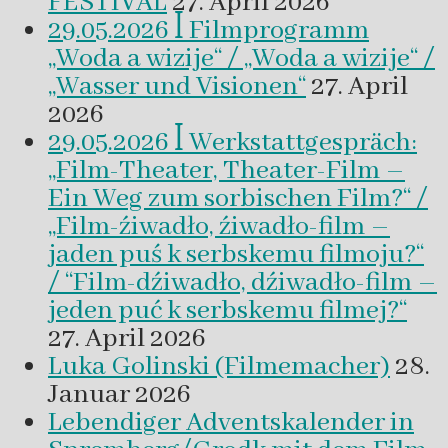
FESTIVAL
27. April 2026
29.05.2026 ꟾ Filmprogramm
„Woda a wizije“ / „Woda a wizije“ /
„Wasser und Visionen“
27. April
2026
29.05.2026 ꟾ Werkstattgespräch:
„Film-Theater, Theater-Film –
Ein Weg zum sorbischen Film?“ /
„Film-źiwadło, źiwadło-film –
jaden puś k serbskemu filmoju?“
/ “Film-dźiwadło, dźiwadło-film –
jeden puć k serbskemu filmej?“
27. April 2026
Luka Golinski (Filmemacher)
28.
Januar 2026
Lebendiger Adventskalender in