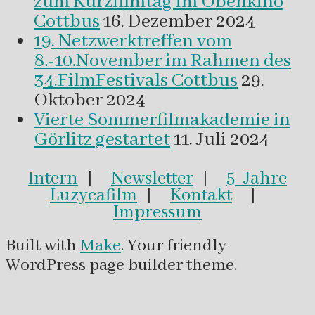
zum Kurzfilmtag im Obenkino
Cottbus
16. Dezember 2024
19. Netzwerktreffen vom
8.-10.November im Rahmen des
34.FilmFestivals Cottbus
29.
Oktober 2024
Vierte Sommerfilmakademie in
Görlitz gestartet
11. Juli 2024
Intern
|
Newsletter
|
5 Jahre
Luzycafilm
|
Kontakt
|
Impressum
Built with
Make
. Your friendly
WordPress page builder theme.