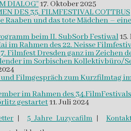
M DIALOG“
17. Oktober 2025
EN DES 35. FILMFESTIVAL COTTBUS
ie Raaben und das tote Mädchen – eine
programm beim II. SubSorb Festiwal
15.
Mai im Rahmen des 22. Neisse Filmfestiv
37. Filmfest Dresden ganz im Zeichen d
alender im Sorbischen Kollektivbüro/S
2024
m und Filmgespräch zum Kurzfilmtag i
vember im Rahmen des 34.FilmFestival
litz gestartet
11. Juli 2024
tter
|
5 Jahre Luzycafilm
|
Kontak