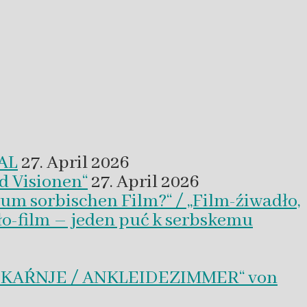
VAL
27. April 2026
d Visionen“
27. April 2026
um sorbischen Film?“ / „Film-źiwadło,
ło-film – jeden puć k serbskemu
BLEKAŔNJE / ANKLEIDEZIMMER“ von