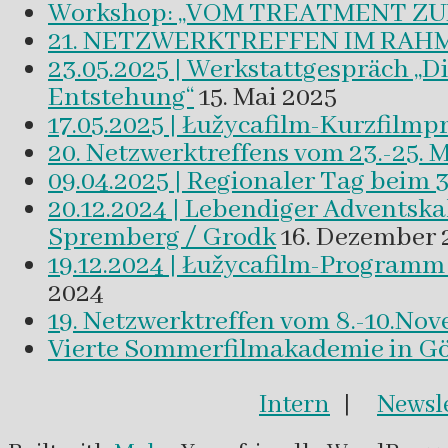
Workshop: „VOM TREATMENT ZU
21. NETZWERKTREFFEN IM RAHM
23.05.2025 | Werkstattgespräch „D
Entstehung“
15. Mai 2025
17.05.2025 | Łužycafilm-Kurzfilm
20. Netzwerktreffens vom 23.-25. 
09.04.2025 | Regionaler Tag beim 
20.12.2024 | Lebendiger Adventsk
Spremberg / Grodk
16. Dezember 
19.12.2024 | Łužycafilm-Program
2024
19. Netzwerktreffen vom 8.-10.No
Vierte Sommerfilmakademie in Gör
Intern
|
Newsle