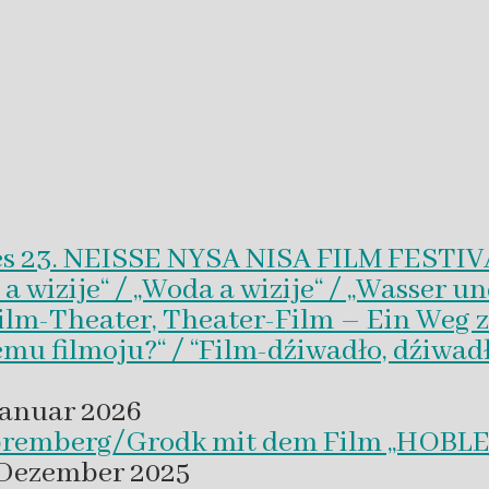
es 23. NEISSE NYSA NISA FILM FESTI
wizije“ / „Woda a wizije“ / „Wasser un
Film-Theater, Theater-Film – Ein Weg z
emu filmoju?“ / “Film-dźiwadło, dźiwad
Januar 2026
 Spremberg/Grodk mit dem Film „HO
 Dezember 2025