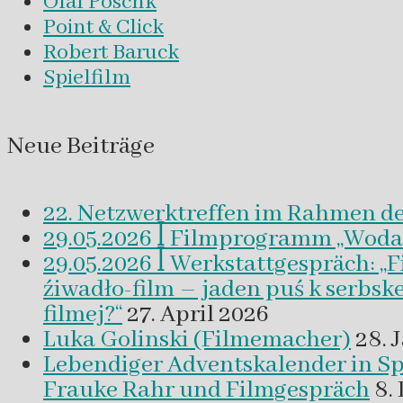
Olaf Pöschk
Point & Click
Robert Baruck
Spielfilm
Neue Beiträge
22. Netzwerktreffen im Rahmen d
29.05.2026 ꟾ Filmprogramm „Woda a 
29.05.2026 ꟾ Werkstattgespräch: „
źiwadło-film – jaden puś k serbsk
filmej?“
27. April 2026
Luka Golinski (Filmemacher)
28. 
Lebendiger Adventskalender in
Frauke Rahr und Filmgespräch
8.