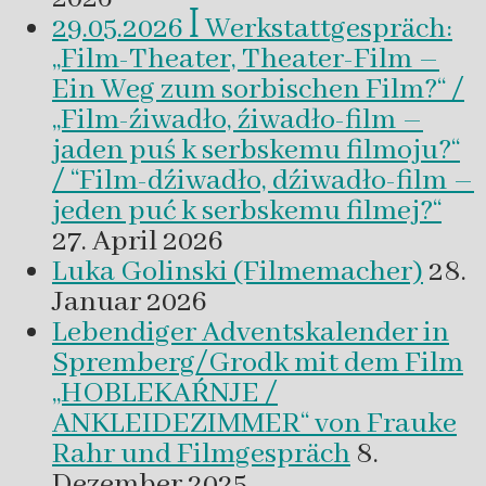
29.05.2026 ꟾ Werkstattgespräch:
„Film-Theater, Theater-Film –
Ein Weg zum sorbischen Film?“ /
„Film-źiwadło, źiwadło-film –
jaden puś k serbskemu filmoju?“
/ “Film-dźiwadło, dźiwadło-film –
jeden puć k serbskemu filmej?“
27. April 2026
Luka Golinski (Filmemacher)
28.
Januar 2026
Lebendiger Adventskalender in
Spremberg/Grodk mit dem Film
„HOBLEKAŔNJE /
ANKLEIDEZIMMER“ von Frauke
Rahr und Filmgespräch
8.
Dezember 2025