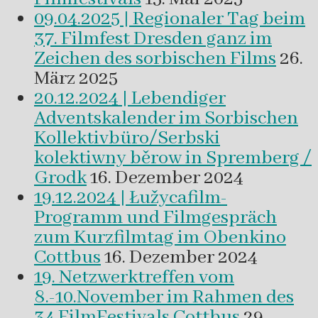
09.04.2025 | Regionaler Tag beim
37. Filmfest Dresden ganz im
Zeichen des sorbischen Films
26.
März 2025
20.12.2024 | Lebendiger
Adventskalender im Sorbischen
Kollektivbüro/Serbski
kolektiwny běrow in Spremberg /
Grodk
16. Dezember 2024
19.12.2024 | Łužycafilm-
Programm und Filmgespräch
zum Kurzfilmtag im Obenkino
Cottbus
16. Dezember 2024
19. Netzwerktreffen vom
8.-10.November im Rahmen des
34.FilmFestivals Cottbus
29.