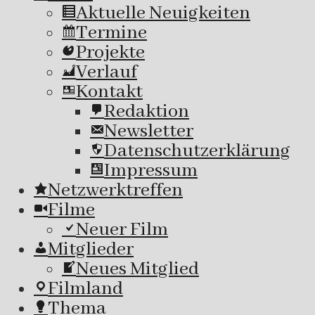
Aktuelle Neuigkeiten
Termine
Projekte
Verlauf
Kontakt
Redaktion
Newsletter
Datenschutzerklärung
Impressum
Netzwerktreffen
Filme
Neuer Film
Mitglieder
Neues Mitglied
Filmland
Thema