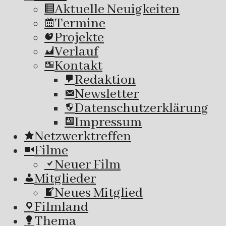
Aktuelle Neuigkeiten
Termine
Projekte
Verlauf
Kontakt
Redaktion
Newsletter
Datenschutzerklärung
Impressum
Netzwerktreffen
Filme
Neuer Film
Mitglieder
Neues Mitglied
Filmland
Thema