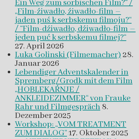
Ein Weg zum sorbischen Film?“ /
„Film-źiwadło, źiwadło-film –
jaden puś k serbskemu filmoju?“
/ “Film-dźiwadło, dźiwadło-film –
jeden puć k serbskemu filmej?“
27. April 2026
Luka Golinski (Filmemacher)
28.
Januar 2026
Lebendiger Adventskalender in
Spremberg/Grodk mit dem Film
„HOBLEKAŔNJE /
ANKLEIDEZIMMER“ von Frauke
Rahr und Filmgespräch
8.
Dezember 2025
Workshop: „VOM TREATMENT
ZUM DIALOG“
17. Oktober 2025