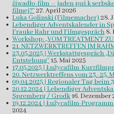
źiwadło-film – jaden puś k serbsk
filmej?“
27. April 2026
Luka Golinski (Filmemacher)
28. 
Lebendiger Adventskalender in
Frauke Rahr und Filmgespräch
8.
Workshop: „VOM TREATMENT ZU
21. NETZWERKTREFFEN IM RAHM
23.05.2025 | Werkstattgespräch „D
Entstehung“
15. Mai 2025
17.05.2025 | Łužycafilm-Kurzfilm
20. Netzwerktreffens vom 23.-25. 
09.04.2025 | Regionaler Tag beim 
20.12.2024 | Lebendiger Adventsk
Spremberg / Grodk
16. Dezember 
19.12.2024 | Łužycafilm-Program
2024