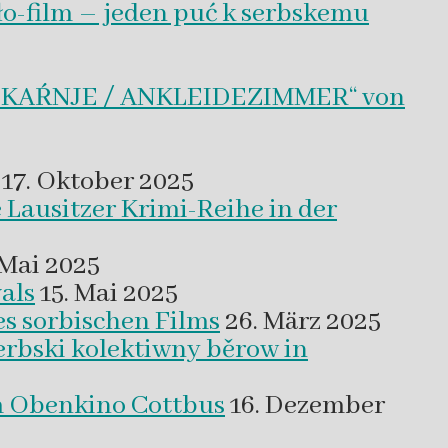
ło-film – jeden puć k serbskemu
BLEKAŔNJE / ANKLEIDEZIMMER“ von
17. Oktober 2025
 Lausitzer Krimi-Reihe in der
 Mai 2025
als
15. Mai 2025
es sorbischen Films
26. März 2025
erbski kolektiwny běrow in
m Obenkino Cottbus
16. Dezember