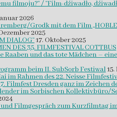
emu filmoju?“ / “Film-dźiwadło, dźiwad
Januar 2026
 Spremberg/Grodk mit dem Film „HO
 Dezember 2025
M DIALOG“
17. Oktober 2025
EN DES 35. FILMFESTIVAL COTTBUS
ie Raaben und das tote Mädchen – eine
programm beim II. SubSorb Festiwal
15.
Mai im Rahmen des 22. Neisse Filmfestiv
37. Filmfest Dresden ganz im Zeichen d
alender im Sorbischen Kollektivbüro/S
2024
m und Filmgespräch zum Kurzfilmtag i