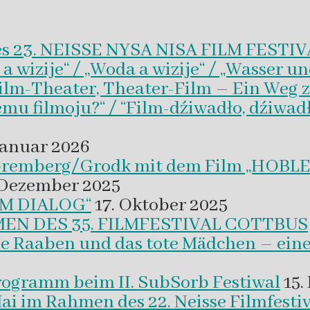
es 23. NEISSE NYSA NISA FILM FESTI
wizije“ / „Woda a wizije“ / „Wasser un
Film-Theater, Theater-Film – Ein Weg z
emu filmoju?“ / “Film-dźiwadło, dźiwad
Januar 2026
 Spremberg/Grodk mit dem Film „HO
 Dezember 2025
M DIALOG“
17. Oktober 2025
EN DES 35. FILMFESTIVAL COTTBUS
ie Raaben und das tote Mädchen – eine
programm beim II. SubSorb Festiwal
15.
Mai im Rahmen des 22. Neisse Filmfestiv