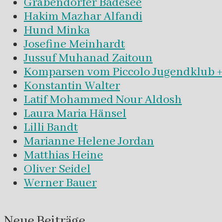
Gräbendorfer Badesee
Hakim Mazhar Alfandi
Hund Minka
Josefine Meinhardt
Jussuf Muhanad Zaitoun
Komparsen vom Piccolo Jugendklub +
Konstantin Walter
Latif Mohammed Nour Aldosh
Laura Maria Hänsel
Lilli Bandt
Marianne Helene Jordan
Matthias Heine
Oliver Seidel
Werner Bauer
Neue Beiträge