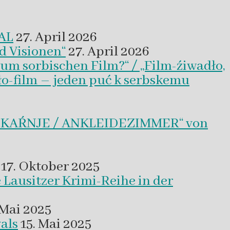
VAL
27. April 2026
d Visionen“
27. April 2026
um sorbischen Film?“ / „Film-źiwadło,
ło-film – jeden puć k serbskemu
BLEKAŔNJE / ANKLEIDEZIMMER“ von
17. Oktober 2025
 Lausitzer Krimi-Reihe in der
 Mai 2025
als
15. Mai 2025