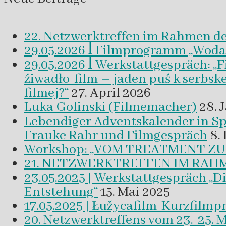
22. Netzwerktreffen im Rahmen d
29.05.2026 ꟾ Filmprogramm „Woda a 
29.05.2026 ꟾ Werkstattgespräch: „
źiwadło-film – jaden puś k serbsk
filmej?“
27. April 2026
Luka Golinski (Filmemacher)
28. 
Lebendiger Adventskalender in
Frauke Rahr und Filmgespräch
8.
Workshop: „VOM TREATMENT ZU
21. NETZWERKTREFFEN IM RAHM
23.05.2025 | Werkstattgespräch „D
Entstehung“
15. Mai 2025
17.05.2025 | Łužycafilm-Kurzfilm
20. Netzwerktreffens vom 23.-25. 