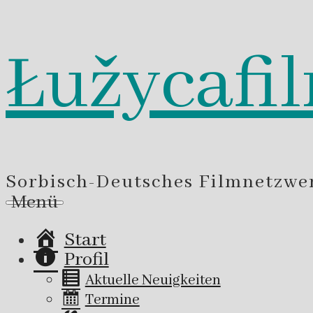
Łužycafi
Zum
Inhalt
springen
Sorbisch-Deutsches Filmnetzwe
Menü
Start
Profil
Aktuelle Neuigkeiten
Termine