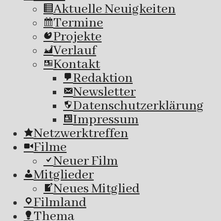
Aktuelle Neuigkeiten
Termine
Projekte
Verlauf
Kontakt
Redaktion
Newsletter
Datenschutzerklärung
Impressum
Netzwerktreffen
Filme
Neuer Film
Mitglieder
Neues Mitglied
Filmland
Thema