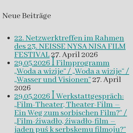
Neue Beiträge
22. Netzwerktreffen im Rahmen
des 23. NEISSE NYSA NISA FILM
FESTIVAL
27. April 2026
29.05.2026 ꟾ Filmprogramm
„Woda a wizije“ / „Woda a wizije“ /
„Wasser und Visionen“
27. April
2026
29.05.2026 ꟾ Werkstattgespräch:
„Film-Theater, Theater-Film –
Ein Weg zum sorbischen Film?“ /
„Film-źiwadło, źiwadło-film –
jaden puś k serbskemu filmoju?“