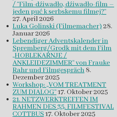
/ “Film-dźiwadło, dźiwadło-film –
jeden puć k serbskemu filmej?“
27. April 2026
Luka Golinski (Filmemacher)
28.
Januar 2026
Lebendiger Adventskalender in
Spremberg/Grodk mit dem Film
„HOBLEKAŔNJE /
ANKLEIDEZIMMER“ von Frauke
Rahr und Filmgespräch
8.
Dezember 2025
Workshop: „VOM TREATMENT
ZUM DIALOG“
17. Oktober 2025
21. NETZWERKTREFFEN IM
RAHMEN DES 35. FILMFESTIVAL
COTTBUS
17. Oktober 2025