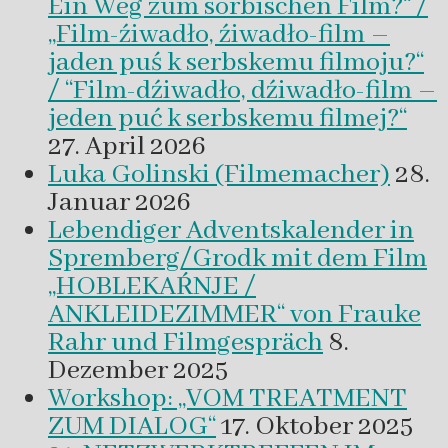
Ein Weg zum sorbischen Film?“ /
„Film-źiwadło, źiwadło-film –
jaden puś k serbskemu filmoju?“
/ “Film-dźiwadło, dźiwadło-film –
jeden puć k serbskemu filmej?“
27. April 2026
Luka Golinski (Filmemacher)
28.
Januar 2026
Lebendiger Adventskalender in
Spremberg/Grodk mit dem Film
„HOBLEKAŔNJE /
ANKLEIDEZIMMER“ von Frauke
Rahr und Filmgespräch
8.
Dezember 2025
Workshop: „VOM TREATMENT
ZUM DIALOG“
17. Oktober 2025