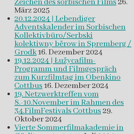
Zeichen des sorbischen Films
26.
März 2025
20.12.2024 | Lebendiger
Adventskalender im Sorbischen
Kollektivbüro/Serbski
kolektiwny běrow in Spremberg /
Grodk
16. Dezember 2024
19.12.2024 | Łužycafilm-
Programm und Filmgespräch
zum Kurzfilmtag im Obenkino
Cottbus
16. Dezember 2024
19. Netzwerktreffen vom
8.-10.November im Rahmen des
34.FilmFestivals Cottbus
29.
Oktober 2024
Vierte Sommerfilmakademie in