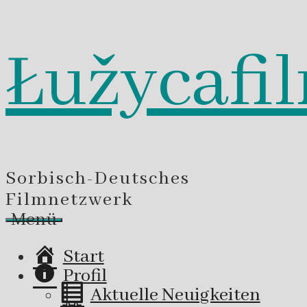
Łužycafi
Zum
Inhalt
springen
Sorbisch-Deutsches
Filmnetzwerk
Menü
Start
Profil
Aktuelle Neuigkeiten