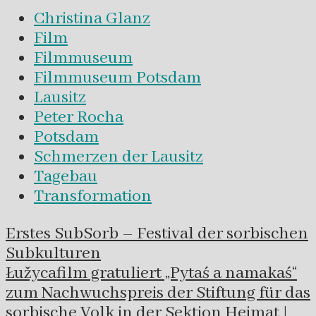
Christina Glanz
Film
Filmmuseum
Filmmuseum Potsdam
Lausitz
Peter Rocha
Potsdam
Schmerzen der Lausitz
Tagebau
Transformation
Navigation
Erstes SubSorb – Festival der sorbischen
innerhalb
Subkulturen
eines
Łužycafilm gratuliert „Pytaś a namakaś“
Beitrags
zum Nachwuchspreis der Stiftung für das
sorbische Volk in der Sektion Heimat |