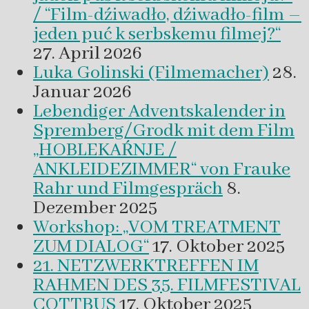
/ “Film-dźiwadło, dźiwadło-film –
jeden puć k serbskemu filmej?“
27. April 2026
Luka Golinski (Filmemacher)
28.
Januar 2026
Lebendiger Adventskalender in
Spremberg/Grodk mit dem Film
„HOBLEKAŔNJE /
ANKLEIDEZIMMER“ von Frauke
Rahr und Filmgespräch
8.
Dezember 2025
Workshop: „VOM TREATMENT
ZUM DIALOG“
17. Oktober 2025
21. NETZWERKTREFFEN IM
RAHMEN DES 35. FILMFESTIVAL
COTTBUS
17. Oktober 2025