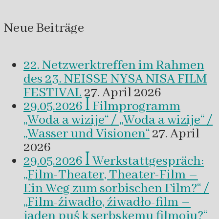
Neue Beiträge
22. Netzwerktreffen im Rahmen
des 23. NEISSE NYSA NISA FILM
FESTIVAL
27. April 2026
29.05.2026 ꟾ Filmprogramm
„Woda a wizije“ / „Woda a wizije“ /
„Wasser und Visionen“
27. April
2026
29.05.2026 ꟾ Werkstattgespräch:
„Film-Theater, Theater-Film –
Ein Weg zum sorbischen Film?“ /
„Film-źiwadło, źiwadło-film –
jaden puś k serbskemu filmoju?“