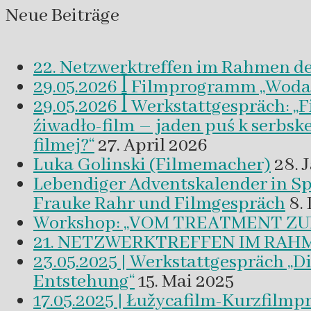
Neue Beiträge
22. Netzwerktreffen im Rahmen d
29.05.2026 ꟾ Filmprogramm „Woda a 
29.05.2026 ꟾ Werkstattgespräch: „
źiwadło-film – jaden puś k serbsk
filmej?“
27. April 2026
Luka Golinski (Filmemacher)
28. 
Lebendiger Adventskalender in
Frauke Rahr und Filmgespräch
8.
Workshop: „VOM TREATMENT ZU
21. NETZWERKTREFFEN IM RAHM
23.05.2025 | Werkstattgespräch „D
Entstehung“
15. Mai 2025
17.05.2025 | Łužycafilm-Kurzfilm