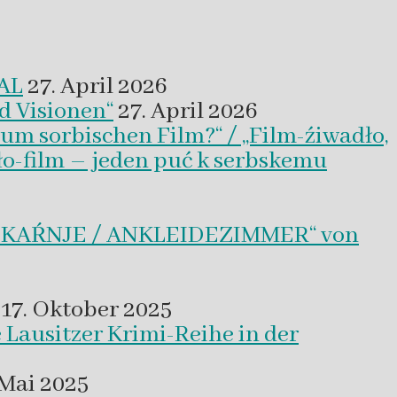
VAL
27. April 2026
d Visionen“
27. April 2026
um sorbischen Film?“ / „Film-źiwadło,
ło-film – jeden puć k serbskemu
BLEKAŔNJE / ANKLEIDEZIMMER“ von
17. Oktober 2025
 Lausitzer Krimi-Reihe in der
 Mai 2025