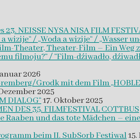
es 23. NEISSE NYSA NISA FILM FESTI
wizije“ / „Woda a wizije“ / „Wasser un
Film-Theater, Theater-Film – Ein Weg z
emu filmoju?“ / “Film-dźiwadło, dźiwad
Januar 2026
 Spremberg/Grodk mit dem Film „HO
 Dezember 2025
M DIALOG“
17. Oktober 2025
EN DES 35. FILMFESTIVAL COTTBUS
ie Raaben und das tote Mädchen – eine
programm beim II. SubSorb Festiwal
15.