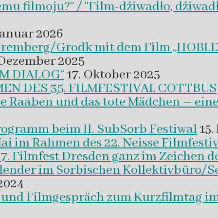
emu filmoju?“ / “Film-dźiwadło, dźiwad
Januar 2026
 Spremberg/Grodk mit dem Film „HO
 Dezember 2025
M DIALOG“
17. Oktober 2025
EN DES 35. FILMFESTIVAL COTTBUS
ie Raaben und das tote Mädchen – eine
programm beim II. SubSorb Festiwal
15.
Mai im Rahmen des 22. Neisse Filmfestiv
37. Filmfest Dresden ganz im Zeichen d
alender im Sorbischen Kollektivbüro/S
2024
m und Filmgespräch zum Kurzfilmtag i