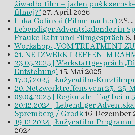
źiwadło-film – jaden puś k serbsk
filmej?“
27. April 2026
Luka Golinski (Filmemacher)
28. 
Lebendiger Adventskalender in
Frauke Rahr und Filmgespräch
8.
Workshop: „VOM TREATMENT ZU
21. NETZWERKTREFFEN IM RAHM
23.05.2025 | Werkstattgespräch „D
Entstehung“
15. Mai 2025
17.05.2025 | Łužycafilm-Kurzfilm
20. Netzwerktreffens vom 23.-25. 
09.04.2025 | Regionaler Tag beim 
20.12.2024 | Lebendiger Adventsk
Spremberg / Grodk
16. Dezember 
19.12.2024 | Łužycafilm-Program
2024