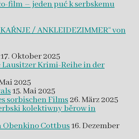
ło-film – jeden puć k serbskemu
BLEKAŔNJE / ANKLEIDEZIMMER“ von
17. Oktober 2025
 Lausitzer Krimi-Reihe in der
 Mai 2025
als
15. Mai 2025
es sorbischen Films
26. März 2025
erbski kolektiwny běrow in
m Obenkino Cottbus
16. Dezember