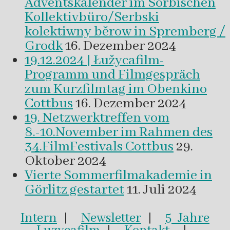
Adventskalender im Sorbischen
Kollektivbüro/Serbski
kolektiwny běrow in Spremberg /
Grodk
16. Dezember 2024
19.12.2024 | Łužycafilm-
Programm und Filmgespräch
zum Kurzfilmtag im Obenkino
Cottbus
16. Dezember 2024
19. Netzwerktreffen vom
8.-10.November im Rahmen des
34.FilmFestivals Cottbus
29.
Oktober 2024
Vierte Sommerfilmakademie in
Görlitz gestartet
11. Juli 2024
Intern
|
Newsletter
|
5 Jahre