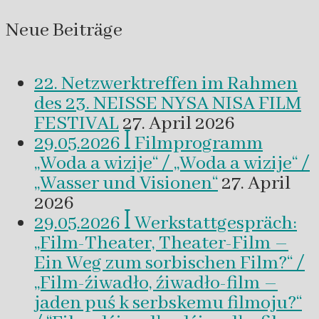
Neue Beiträge
22. Netzwerktreffen im Rahmen
des 23. NEISSE NYSA NISA FILM
FESTIVAL
27. April 2026
29.05.2026 ꟾ Filmprogramm
„Woda a wizije“ / „Woda a wizije“ /
„Wasser und Visionen“
27. April
2026
29.05.2026 ꟾ Werkstattgespräch:
„Film-Theater, Theater-Film –
Ein Weg zum sorbischen Film?“ /
„Film-źiwadło, źiwadło-film –
jaden puś k serbskemu filmoju?“