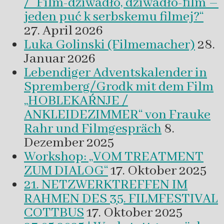
/ “Film-dźiwadło, dźiwadło-film –
jeden puć k serbskemu filmej?“
27. April 2026
Luka Golinski (Filmemacher)
28.
Januar 2026
Lebendiger Adventskalender in
Spremberg/Grodk mit dem Film
„HOBLEKAŔNJE /
ANKLEIDEZIMMER“ von Frauke
Rahr und Filmgespräch
8.
Dezember 2025
Workshop: „VOM TREATMENT
ZUM DIALOG“
17. Oktober 2025
21. NETZWERKTREFFEN IM
RAHMEN DES 35. FILMFESTIVAL
COTTBUS
17. Oktober 2025