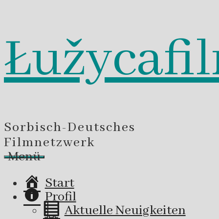
Łužycafi
Zum
Inhalt
springen
Sorbisch-Deutsches
Filmnetzwerk
Menü
Start
Profil
Aktuelle Neuigkeiten