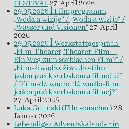
FESTIVAL
27. April 2026
29.05.2026 ꟾ Filmprogramm
„Woda a wizije“ / „Woda a wizije“ /
„Wasser und Visionen“
27. April
2026
29.05.2026 ꟾ Werkstattgespräch:
„Film-Theater, Theater-Film –
Ein Weg zum sorbischen Film?“ /
„Film-źiwadło, źiwadło-film –
jaden puś k serbskemu filmoju?“
/ “Film-dźiwadło, dźiwadło-film –
jeden puć k serbskemu filmej?“
27. April 2026
Luka Golinski (Filmemacher)
28.
Januar 2026
Lebendiger Adventskalender in