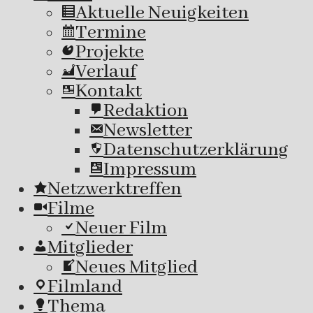
Aktuelle Neuigkeiten
Termine
Projekte
Verlauf
Kontakt
Redaktion
Newsletter
Datenschutzerklärung
Impressum
Netzwerktreffen
Filme
Neuer Film
Mitglieder
Neues Mitglied
Filmland
Thema