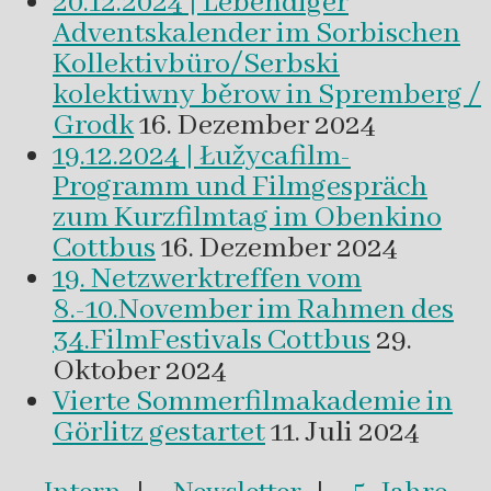
20.12.2024 | Lebendiger
Adventskalender im Sorbischen
Kollektivbüro/Serbski
kolektiwny běrow in Spremberg /
Grodk
16. Dezember 2024
19.12.2024 | Łužycafilm-
Programm und Filmgespräch
zum Kurzfilmtag im Obenkino
Cottbus
16. Dezember 2024
19. Netzwerktreffen vom
8.-10.November im Rahmen des
34.FilmFestivals Cottbus
29.
Oktober 2024
Vierte Sommerfilmakademie in
Görlitz gestartet
11. Juli 2024