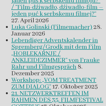
jaden puś k serbskemu filmoju?“
/ “Film-dźiwadło, dźiwadło-film –
jeden puć k serbskemu filmej?“
27. April 2026
Luka Golinski (Filmemacher)
28.
Januar 2026
Lebendiger Adventskalender in
Spremberg/Grodk mit dem Film
„HOBLEKAŔNJE /
ANKLEIDEZIMMER“ von Frauke
Rahr und Filmgespräch
8.
Dezember 2025
Workshop: „VOM TREATMENT
ZUM DIALOG“
17. Oktober 2025
21. NETZWERKTREFFEN IM
RAHMEN DES 35. FILMFESTIVAL