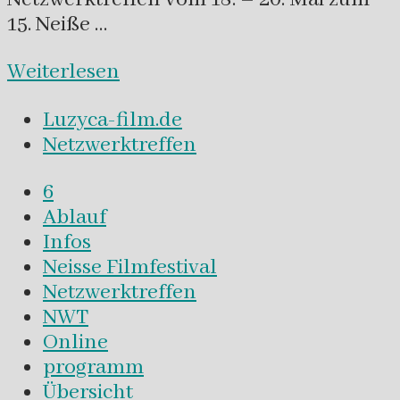
15. Neiße …
Weiterlesen
Luzyca-film.de
Netzwerktreffen
6
Ablauf
Infos
Neisse Filmfestival
Netzwerktreffen
NWT
Online
programm
Übersicht