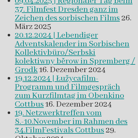
09.04.2025 | Regionaler Tag beim
37. Filmfest Dresden ganz im
Zeichen des sorbischen Films
26.
März 2025
20.12.2024 | Lebendiger
Adventskalender im Sorbischen
Kollektivbüro/Serbski
kolektiwny běrow in Spremberg /
Grodk
16. Dezember 2024
19.12.2024 | Łužycafilm-
Programm und Filmgespräch
zum Kurzfilmtag im Obenkino
Cottbus
16. Dezember 2024
19. Netzwerktreffen vom
8.-10.November im Rahmen des
34.FilmFestivals Cottbus
29.