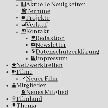
Aktuelle Neuigkeiten
Termine
Projekte
Verlauf
Kontakt
Redaktion
Newsletter
Datenschutzerklärung
Impressum
Netzwerktreffen
Filme
Neuer Film
Mitglieder
Neues Mitglied
Filmland
Thema