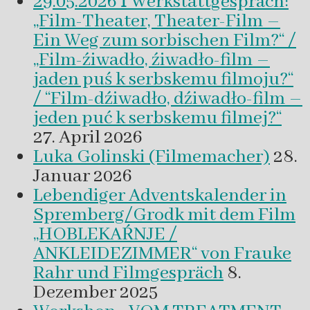
29.05.2026 ꟾ Werkstattgespräch:
„Film-Theater, Theater-Film –
Ein Weg zum sorbischen Film?“ /
„Film-źiwadło, źiwadło-film –
jaden puś k serbskemu filmoju?“
/ “Film-dźiwadło, dźiwadło-film –
jeden puć k serbskemu filmej?“
27. April 2026
Luka Golinski (Filmemacher)
28.
Januar 2026
Lebendiger Adventskalender in
Spremberg/Grodk mit dem Film
„HOBLEKAŔNJE /
ANKLEIDEZIMMER“ von Frauke
Rahr und Filmgespräch
8.
Dezember 2025