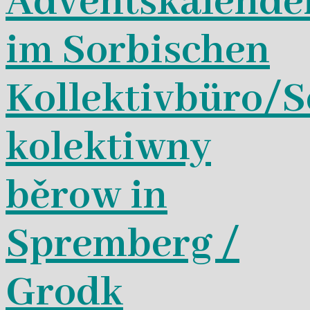
Adventskalende
im Sorbischen
Kollektivbüro/S
kolektiwny
běrow in
Spremberg /
Grodk