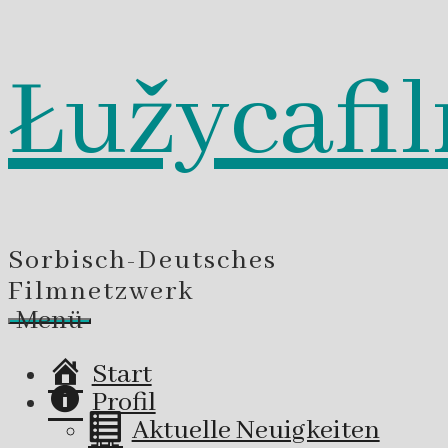
Łužycafi
Zum
Inhalt
springen
Sorbisch-Deutsches
Filmnetzwerk
Menü
Start
Profil
Aktuelle Neuigkeiten