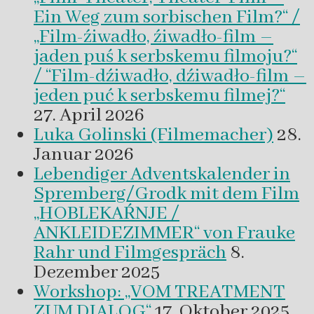
Ein Weg zum sorbischen Film?“ /
„Film-źiwadło, źiwadło-film –
jaden puś k serbskemu filmoju?“
/ “Film-dźiwadło, dźiwadło-film –
jeden puć k serbskemu filmej?“
27. April 2026
Luka Golinski (Filmemacher)
28.
Januar 2026
Lebendiger Adventskalender in
Spremberg/Grodk mit dem Film
„HOBLEKAŔNJE /
ANKLEIDEZIMMER“ von Frauke
Rahr und Filmgespräch
8.
Dezember 2025
Workshop: „VOM TREATMENT
ZUM DIALOG“
17. Oktober 2025