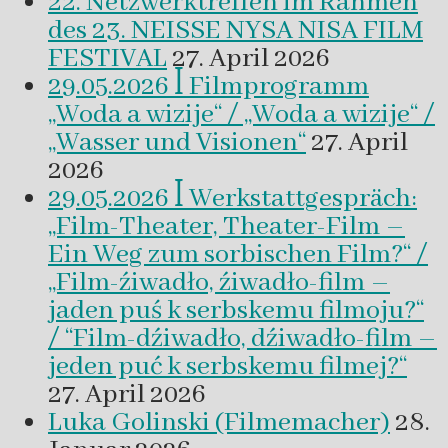
22. Netzwerktreffen im Rahmen
des 23. NEISSE NYSA NISA FILM
FESTIVAL
27. April 2026
29.05.2026 ꟾ Filmprogramm
„Woda a wizije“ / „Woda a wizije“ /
„Wasser und Visionen“
27. April
2026
29.05.2026 ꟾ Werkstattgespräch:
„Film-Theater, Theater-Film –
Ein Weg zum sorbischen Film?“ /
„Film-źiwadło, źiwadło-film –
jaden puś k serbskemu filmoju?“
/ “Film-dźiwadło, dźiwadło-film –
jeden puć k serbskemu filmej?“
27. April 2026
Luka Golinski (Filmemacher)
28.