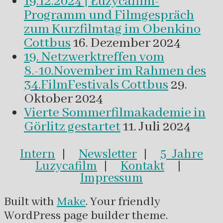
19.12.2024 | Łužycafilm-
Programm und Filmgespräch
zum Kurzfilmtag im Obenkino
Cottbus
16. Dezember 2024
19. Netzwerktreffen vom
8.-10.November im Rahmen des
34.FilmFestivals Cottbus
29.
Oktober 2024
Vierte Sommerfilmakademie in
Görlitz gestartet
11. Juli 2024
Intern
|
Newsletter
|
5 Jahre
Luzycafilm
|
Kontakt
|
Impressum
Built with
Make
. Your friendly
WordPress page builder theme.