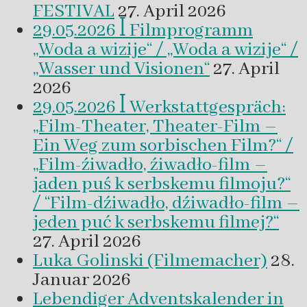
FESTIVAL
27. April 2026
29.05.2026 ꟾ Filmprogramm
„Woda a wizije“ / „Woda a wizije“ /
„Wasser und Visionen“
27. April
2026
29.05.2026 ꟾ Werkstattgespräch:
„Film-Theater, Theater-Film –
Ein Weg zum sorbischen Film?“ /
„Film-źiwadło, źiwadło-film –
jaden puś k serbskemu filmoju?“
/ “Film-dźiwadło, dźiwadło-film –
jeden puć k serbskemu filmej?“
27. April 2026
Luka Golinski (Filmemacher)
28.
Januar 2026
Lebendiger Adventskalender in