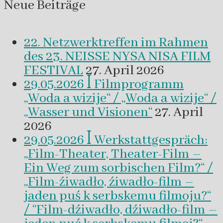
Neue Beiträge
22. Netzwerktreffen im Rahmen
des 23. NEISSE NYSA NISA FILM
FESTIVAL
27. April 2026
29.05.2026 ꟾ Filmprogramm
„Woda a wizije“ / „Woda a wizije“ /
„Wasser und Visionen“
27. April
2026
29.05.2026 ꟾ Werkstattgespräch:
„Film-Theater, Theater-Film –
Ein Weg zum sorbischen Film?“ /
„Film-źiwadło, źiwadło-film –
jaden puś k serbskemu filmoju?“
/ “Film-dźiwadło, dźiwadło-film –