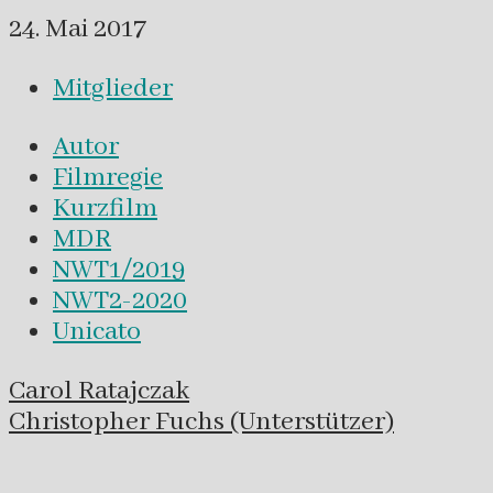
24. Mai 2017
Mitglieder
Autor
Filmregie
Kurzfilm
MDR
NWT1/2019
NWT2-2020
Unicato
Navigation
Carol Ratajczak
innerhalb
Christopher Fuchs (Unterstützer)
eines
Beitrags