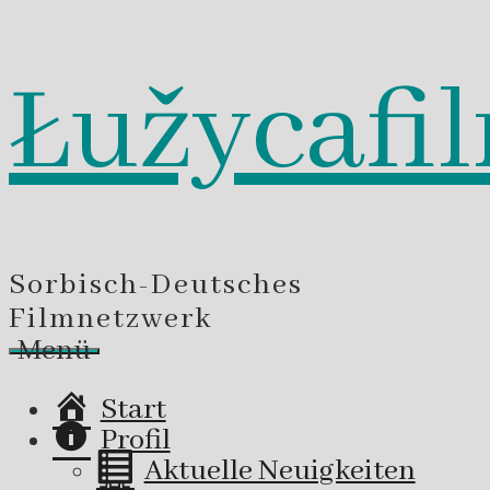
Łužycafi
Zum
Inhalt
springen
Sorbisch-Deutsches
Filmnetzwerk
Menü
Start
Profil
Aktuelle Neuigkeiten