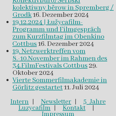
Kollektivbüro/Serbski
kolektiwny běrow in Spremberg /
Grodk
16. Dezember 2024
19.12.2024 | Łužycafilm-
Programm und Filmgespräch
zum Kurzfilmtag im Obenkino
Cottbus
16. Dezember 2024
19. Netzwerktreffen vom
8.-10.November im Rahmen des
34.FilmFestivals Cottbus
29.
Oktober 2024
Vierte Sommerfilmakademie in
Görlitz gestartet
11. Juli 2024
Intern
|
Newsletter
|
5 Jahre
Luzycafilm
|
Kontakt
|
Impressum