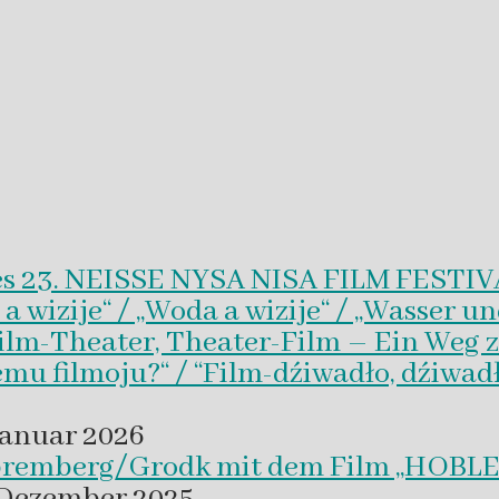
es 23. NEISSE NYSA NISA FILM FESTI
wizije“ / „Woda a wizije“ / „Wasser un
Film-Theater, Theater-Film – Ein Weg z
emu filmoju?“ / “Film-dźiwadło, dźiwad
Januar 2026
 Spremberg/Grodk mit dem Film „HO
 Dezember 2025