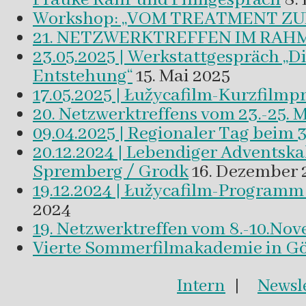
Workshop: „VOM TREATMENT ZU
21. NETZWERKTREFFEN IM RAHM
23.05.2025 | Werkstattgespräch „D
Entstehung“
15. Mai 2025
17.05.2025 | Łužycafilm-Kurzfilm
20. Netzwerktreffens vom 23.-25. 
09.04.2025 | Regionaler Tag beim 
20.12.2024 | Lebendiger Adventsk
Spremberg / Grodk
16. Dezember 
19.12.2024 | Łužycafilm-Program
2024
19. Netzwerktreffen vom 8.-10.No
Vierte Sommerfilmakademie in Gör
Intern
|
Newsle