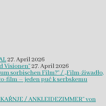
VAL
27. April 2026
d Visionen“
27. April 2026
um sorbischen Film?“ / „Film-źiwadło,
ło-film – jeden puć k serbskemu
BLEKAŔNJE / ANKLEIDEZIMMER“ von