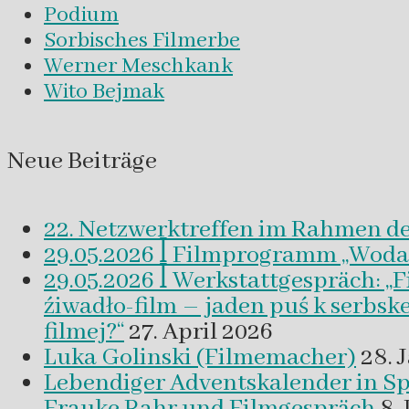
Podium
Sorbisches Filmerbe
Werner Meschkank
Wito Bejmak
Neue Beiträge
22. Netzwerktreffen im Rahmen d
29.05.2026 ꟾ Filmprogramm „Woda a 
29.05.2026 ꟾ Werkstattgespräch: „
źiwadło-film – jaden puś k serbsk
filmej?“
27. April 2026
Luka Golinski (Filmemacher)
28. 
Lebendiger Adventskalender in
Frauke Rahr und Filmgespräch
8.