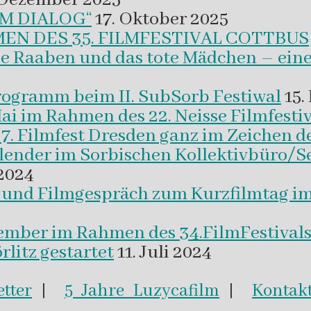
M DIALOG“
17. Oktober 2025
EN DES 35. FILMFESTIVAL COTTBUS
ie Raaben und das tote Mädchen – eine
programm beim II. SubSorb Festiwal
15.
Mai im Rahmen des 22. Neisse Filmfestiv
37. Filmfest Dresden ganz im Zeichen d
alender im Sorbischen Kollektivbüro/S
2024
m und Filmgespräch zum Kurzfilmtag i
vember im Rahmen des 34.FilmFestival
litz gestartet
11. Juli 2024
tter
|
5 Jahre Luzycafilm
|
Kontak