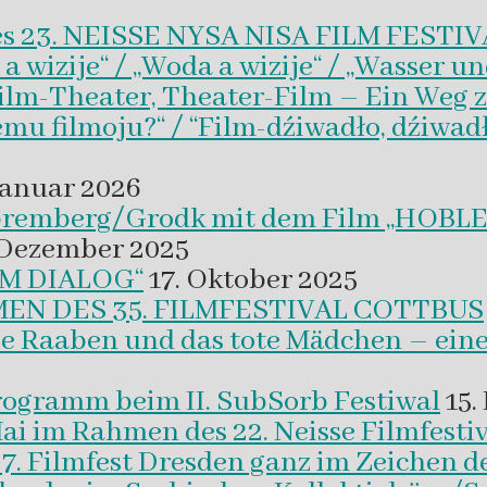
es 23. NEISSE NYSA NISA FILM FESTI
wizije“ / „Woda a wizije“ / „Wasser un
Film-Theater, Theater-Film – Ein Weg z
emu filmoju?“ / “Film-dźiwadło, dźiwad
Januar 2026
 Spremberg/Grodk mit dem Film „HO
 Dezember 2025
M DIALOG“
17. Oktober 2025
EN DES 35. FILMFESTIVAL COTTBUS
ie Raaben und das tote Mädchen – eine
programm beim II. SubSorb Festiwal
15.
Mai im Rahmen des 22. Neisse Filmfestiv
37. Filmfest Dresden ganz im Zeichen d