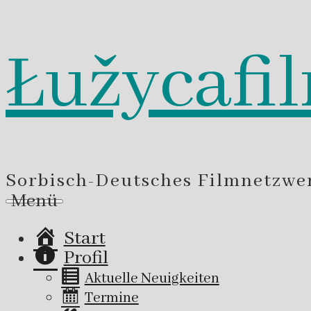
Łužycafi
Zum
Inhalt
springen
Sorbisch-Deutsches Filmnetzwe
Menü
Start
Profil
Aktuelle Neuigkeiten
Termine