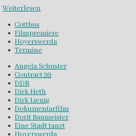
Weiterlesen
Cottbus
Filmpremiere
Hoyerswerda
Termine
Angela Schuster
Contract 99
DDR
Dirk Heth
Dirk Lienig
Dokumentarfilm
Dorit Baumeister
Eine Stadt tanzt
Hoyerswerda