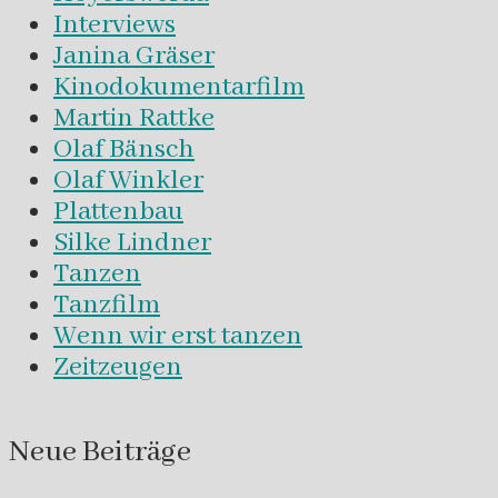
Interviews
Janina Gräser
Kinodokumentarfilm
Martin Rattke
Olaf Bänsch
Olaf Winkler
Plattenbau
Silke Lindner
Tanzen
Tanzfilm
Wenn wir erst tanzen
Zeitzeugen
Neue Beiträge