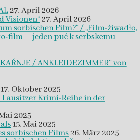
VAL
27. April 2026
d Visionen“
27. April 2026
um sorbischen Film?“ / „Film-źiwadło,
ło-film – jeden puć k serbskemu
BLEKAŔNJE / ANKLEIDEZIMMER“ von
17. Oktober 2025
 Lausitzer Krimi-Reihe in der
 Mai 2025
als
15. Mai 2025
es sorbischen Films
26. März 2025