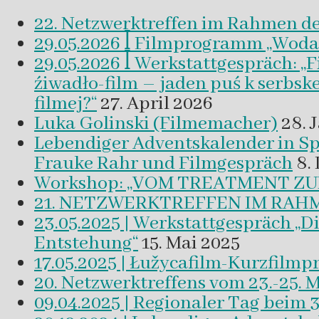
22. Netzwerktreffen im Rahmen d
29.05.2026 ꟾ Filmprogramm „Woda a 
29.05.2026 ꟾ Werkstattgespräch: „
źiwadło-film – jaden puś k serbsk
filmej?“
27. April 2026
Luka Golinski (Filmemacher)
28. 
Lebendiger Adventskalender in
Frauke Rahr und Filmgespräch
8.
Workshop: „VOM TREATMENT ZU
21. NETZWERKTREFFEN IM RAHM
23.05.2025 | Werkstattgespräch „D
Entstehung“
15. Mai 2025
17.05.2025 | Łužycafilm-Kurzfilm
20. Netzwerktreffens vom 23.-25. 
09.04.2025 | Regionaler Tag beim 