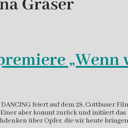
ina Gräser
tpremiere „Wenn w
NCING feiert auf dem 28. Cottbuser Film
iner aber kommt zurück und initiiert das P
chdenken über Opfer, die wir heute bringe