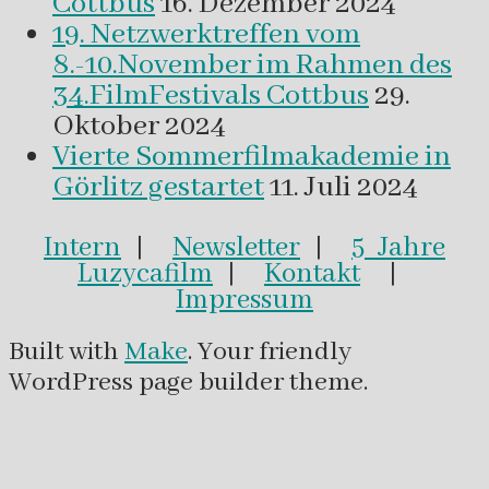
Cottbus
16. Dezember 2024
19. Netzwerktreffen vom
8.-10.November im Rahmen des
34.FilmFestivals Cottbus
29.
Oktober 2024
Vierte Sommerfilmakademie in
Görlitz gestartet
11. Juli 2024
Intern
|
Newsletter
|
5 Jahre
Luzycafilm
|
Kontakt
|
Impressum
Built with
Make
. Your friendly
WordPress page builder theme.