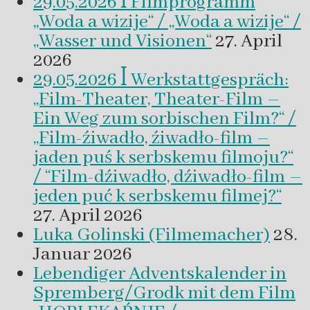
29.05.2026 ꟾ Filmprogramm
„Woda a wizije“ / „Woda a wizije“ /
„Wasser und Visionen“
27. April
2026
29.05.2026 ꟾ Werkstattgespräch:
„Film-Theater, Theater-Film –
Ein Weg zum sorbischen Film?“ /
„Film-źiwadło, źiwadło-film –
jaden puś k serbskemu filmoju?“
/ “Film-dźiwadło, dźiwadło-film –
jeden puć k serbskemu filmej?“
27. April 2026
Luka Golinski (Filmemacher)
28.
Januar 2026
Lebendiger Adventskalender in
Spremberg/Grodk mit dem Film