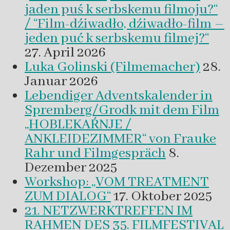
jaden puś k serbskemu filmoju?“
/ “Film-dźiwadło, dźiwadło-film –
jeden puć k serbskemu filmej?“
27. April 2026
Luka Golinski (Filmemacher)
28.
Januar 2026
Lebendiger Adventskalender in
Spremberg/Grodk mit dem Film
„HOBLEKAŔNJE /
ANKLEIDEZIMMER“ von Frauke
Rahr und Filmgespräch
8.
Dezember 2025
Workshop: „VOM TREATMENT
ZUM DIALOG“
17. Oktober 2025
21. NETZWERKTREFFEN IM
RAHMEN DES 35. FILMFESTIVAL