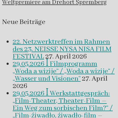
Beitrags
Weltpremiere am Drehort Spremberg
Neue Beiträge
22. Netzwerktreffen im Rahmen
des 23. NEISSE NYSA NISA FILM
FESTIVAL
27. April 2026
29.05.2026 ꟾ Filmprogramm
„Woda a wizije“ / „Woda a wizije“ /
„Wasser und Visionen“
27. April
2026
29.05.2026 ꟾ Werkstattgespräch:
„Film-Theater, Theater-Film –
Ein Weg zum sorbischen Film?“ /
„Film-źiwadło, źiwadło-film –