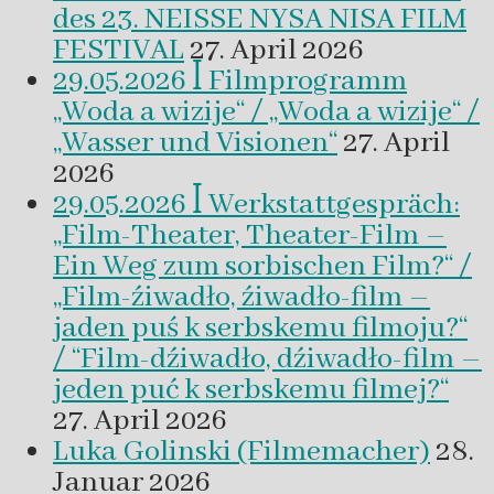
des 23. NEISSE NYSA NISA FILM
FESTIVAL
27. April 2026
29.05.2026 ꟾ Filmprogramm
„Woda a wizije“ / „Woda a wizije“ /
„Wasser und Visionen“
27. April
2026
29.05.2026 ꟾ Werkstattgespräch:
„Film-Theater, Theater-Film –
Ein Weg zum sorbischen Film?“ /
„Film-źiwadło, źiwadło-film –
jaden puś k serbskemu filmoju?“
/ “Film-dźiwadło, dźiwadło-film –
jeden puć k serbskemu filmej?“
27. April 2026
Luka Golinski (Filmemacher)
28.
Januar 2026