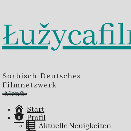
Łužycafi
Zum
Inhalt
springen
Sorbisch-Deutsches
Filmnetzwerk
Menü
Start
Profil
Aktuelle Neuigkeiten