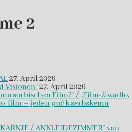
ame 2
VAL
27. April 2026
d Visionen“
27. April 2026
um sorbischen Film?“ / „Film-źiwadło,
ło-film – jeden puć k serbskemu
BLEKAŔNJE / ANKLEIDEZIMMER“ von