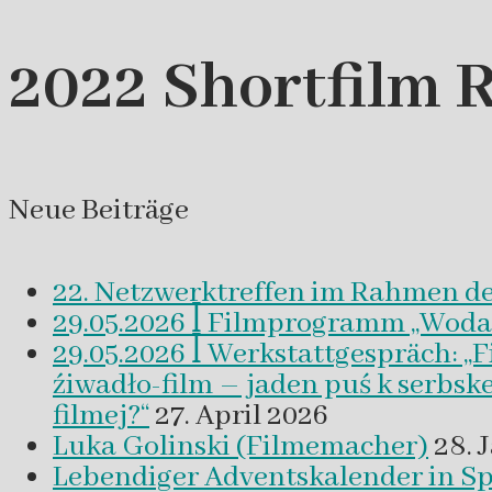
2022 Shortfilm R
Neue Beiträge
22. Netzwerktreffen im Rahmen d
29.05.2026 ꟾ Filmprogramm „Woda a 
29.05.2026 ꟾ Werkstattgespräch: „
źiwadło-film – jaden puś k serbsk
filmej?“
27. April 2026
Luka Golinski (Filmemacher)
28. 
Lebendiger Adventskalender in