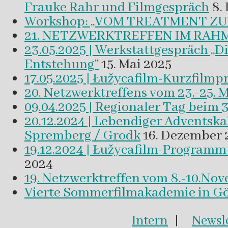
Frauke Rahr und Filmgespräch
8.
Workshop: „VOM TREATMENT ZU
21. NETZWERKTREFFEN IM RAHM
23.05.2025 | Werkstattgespräch „D
Entstehung“
15. Mai 2025
17.05.2025 | Łužycafilm-Kurzfilm
20. Netzwerktreffens vom 23.-25. 
09.04.2025 | Regionaler Tag beim 
20.12.2024 | Lebendiger Adventsk
Spremberg / Grodk
16. Dezember 
19.12.2024 | Łužycafilm-Program
2024
19. Netzwerktreffen vom 8.-10.No
Vierte Sommerfilmakademie in Gör
Intern
|
Newsle