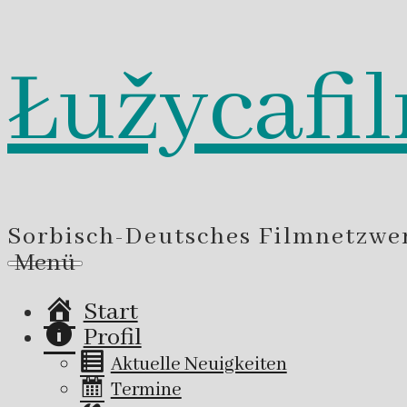
Łužycafi
Zum
Inhalt
springen
Sorbisch-Deutsches Filmnetzwe
Menü
Start
Profil
Aktuelle Neuigkeiten
Termine