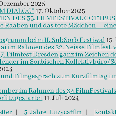
 Dezember 2025
M DIALOG“
17. Oktober 2025
EN DES 35. FILMFESTIVAL COTTBUS
ie Raaben und das tote Mädchen – eine
programm beim II. SubSorb Festiwal
15.
Mai im Rahmen des 22. Neisse Filmfestiv
37. Filmfest Dresden ganz im Zeichen d
alender im Sorbischen Kollektivbüro/S
2024
m und Filmgespräch zum Kurzfilmtag i
vember im Rahmen des 34.FilmFestival
litz gestartet
11. Juli 2024
tter
|
5 Jahre Luzycafilm
|
Kontak