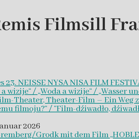
emis Filmsill Fr
es 23. NEISSE NYSA NISA FILM FESTI
wizije“ / „Woda a wizije“ / „Wasser un
Film-Theater, Theater-Film – Ein Weg z
emu filmoju?“ / “Film-dźiwadło, dźiwad
Januar 2026
 Spremberg/Grodk mit dem Film „HO