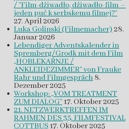
/ “Film-dźiwadło, dźiwadło-film –
jeden puć k serbskemu filmej?“
27. April 2026
Luka Golinski (Filmemacher)
28.
Januar 2026
Lebendiger Adventskalender in
Spremberg/Grodk mit dem Film
„HOBLEKAŔNJE /
ANKLEIDEZIMMER“ von Frauke
Rahr und Filmgespräch
8.
Dezember 2025
Workshop: „VOM TREATMENT
ZUM DIALOG“
17. Oktober 2025
21. NETZWERKTREFFEN IM
RAHMEN DES 35. FILMFESTIVAL
COTTBUS
17. Oktober 2025