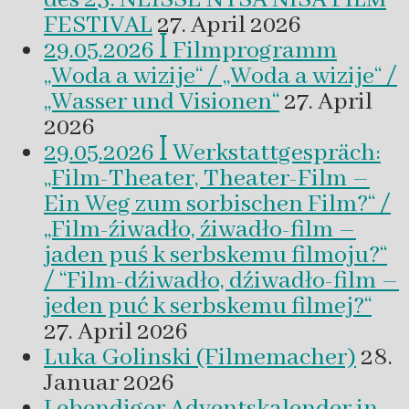
FESTIVAL
27. April 2026
29.05.2026 ꟾ Filmprogramm
„Woda a wizije“ / „Woda a wizije“ /
„Wasser und Visionen“
27. April
2026
29.05.2026 ꟾ Werkstattgespräch:
„Film-Theater, Theater-Film –
Ein Weg zum sorbischen Film?“ /
„Film-źiwadło, źiwadło-film –
jaden puś k serbskemu filmoju?“
/ “Film-dźiwadło, dźiwadło-film –
jeden puć k serbskemu filmej?“
27. April 2026
Luka Golinski (Filmemacher)
28.
Januar 2026
Lebendiger Adventskalender in