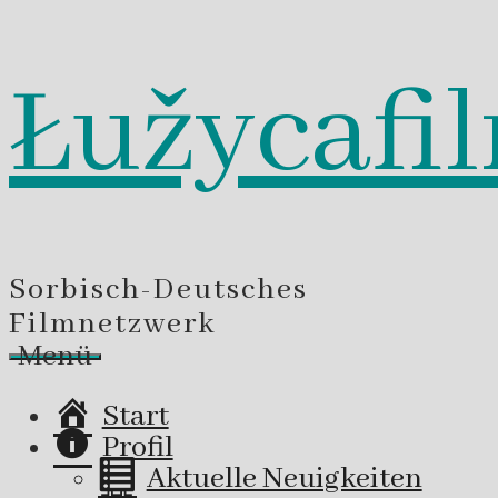
Łužycafi
Zum
Inhalt
springen
Sorbisch-Deutsches
Filmnetzwerk
Menü
Start
Profil
Aktuelle Neuigkeiten