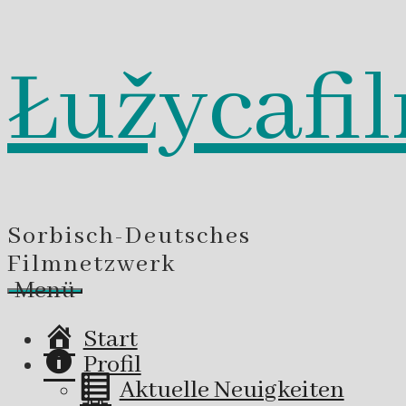
Łužycafi
Zum
Inhalt
springen
Sorbisch-Deutsches
Filmnetzwerk
Menü
Start
Profil
Aktuelle Neuigkeiten