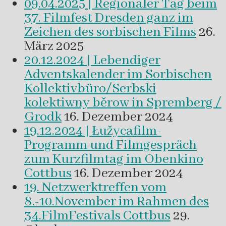
09.04.2025 | Regionaler Tag beim
37. Filmfest Dresden ganz im
Zeichen des sorbischen Films
26.
März 2025
20.12.2024 | Lebendiger
Adventskalender im Sorbischen
Kollektivbüro/Serbski
kolektiwny běrow in Spremberg /
Grodk
16. Dezember 2024
19.12.2024 | Łužycafilm-
Programm und Filmgespräch
zum Kurzfilmtag im Obenkino
Cottbus
16. Dezember 2024
19. Netzwerktreffen vom
8.-10.November im Rahmen des
34.FilmFestivals Cottbus
29.