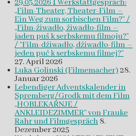
29.05.2026 ꟾ Werkstattgespräch:
„Film-Theater, Theater-Film –
Ein Weg zum sorbischen Film?“ /
„Film-źiwadło, źiwadło-film –
jaden puś k serbskemu filmoju?“
/ “Film-dźiwadło, dźiwadło-film –
jeden puć k serbskemu filmej?“
27. April 2026
Luka Golinski (Filmemacher)
28.
Januar 2026
Lebendiger Adventskalender in
Spremberg/Grodk mit dem Film
„HOBLEKAŔNJE /
ANKLEIDEZIMMER“ von Frauke
Rahr und Filmgespräch
8.
Dezember 2025