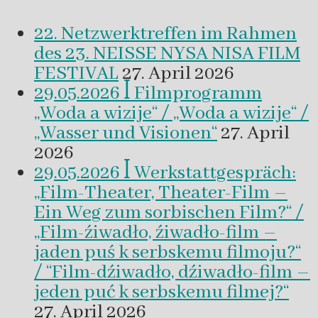
22. Netzwerktreffen im Rahmen
des 23. NEISSE NYSA NISA FILM
FESTIVAL
27. April 2026
29.05.2026 ꟾ Filmprogramm
„Woda a wizije“ / „Woda a wizije“ /
„Wasser und Visionen“
27. April
2026
29.05.2026 ꟾ Werkstattgespräch:
„Film-Theater, Theater-Film –
Ein Weg zum sorbischen Film?“ /
„Film-źiwadło, źiwadło-film –
jaden puś k serbskemu filmoju?“
/ “Film-dźiwadło, dźiwadło-film –
jeden puć k serbskemu filmej?“
27. April 2026