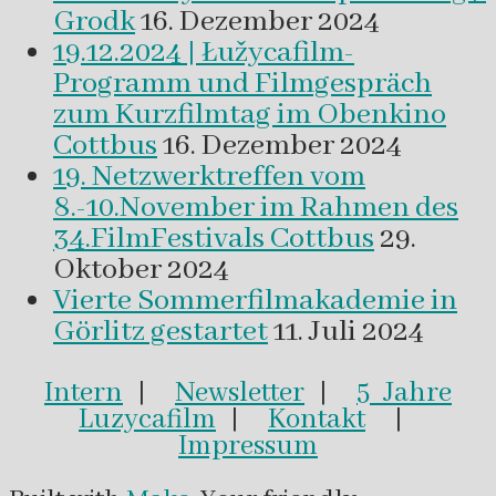
Grodk
16. Dezember 2024
19.12.2024 | Łužycafilm-
Programm und Filmgespräch
zum Kurzfilmtag im Obenkino
Cottbus
16. Dezember 2024
19. Netzwerktreffen vom
8.-10.November im Rahmen des
34.FilmFestivals Cottbus
29.
Oktober 2024
Vierte Sommerfilmakademie in
Görlitz gestartet
11. Juli 2024
Intern
|
Newsletter
|
5 Jahre
Luzycafilm
|
Kontakt
|
Impressum