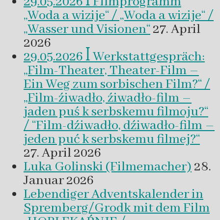
29.05.2026 ꟾ Filmprogramm
„Woda a wizije“ / „Woda a wizije“ /
„Wasser und Visionen“
27. April
2026
29.05.2026 ꟾ Werkstattgespräch:
„Film-Theater, Theater-Film –
Ein Weg zum sorbischen Film?“ /
„Film-źiwadło, źiwadło-film –
jaden puś k serbskemu filmoju?“
/ “Film-dźiwadło, dźiwadło-film –
jeden puć k serbskemu filmej?“
27. April 2026
Luka Golinski (Filmemacher)
28.
Januar 2026
Lebendiger Adventskalender in
Spremberg/Grodk mit dem Film