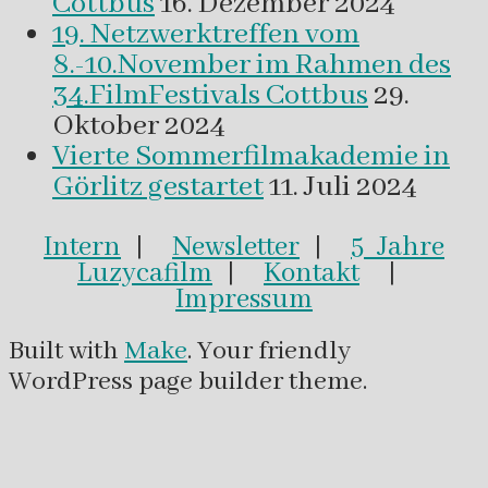
Cottbus
16. Dezember 2024
19. Netzwerktreffen vom
8.-10.November im Rahmen des
34.FilmFestivals Cottbus
29.
Oktober 2024
Vierte Sommerfilmakademie in
Görlitz gestartet
11. Juli 2024
Intern
|
Newsletter
|
5 Jahre
Luzycafilm
|
Kontakt
|
Impressum
Built with
Make
. Your friendly
WordPress page builder theme.