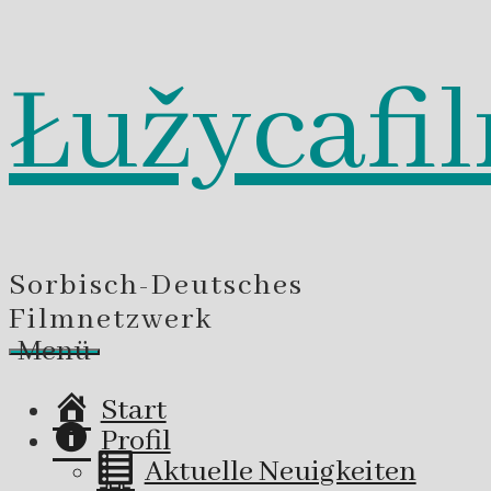
Łužycafi
Zum
Inhalt
springen
Sorbisch-Deutsches
Filmnetzwerk
Menü
Start
Profil
Aktuelle Neuigkeiten