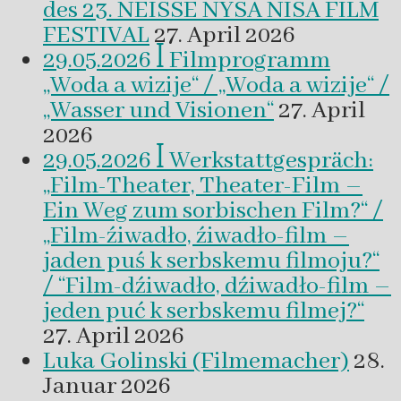
des 23. NEISSE NYSA NISA FILM
FESTIVAL
27. April 2026
29.05.2026 ꟾ Filmprogramm
„Woda a wizije“ / „Woda a wizije“ /
„Wasser und Visionen“
27. April
2026
29.05.2026 ꟾ Werkstattgespräch:
„Film-Theater, Theater-Film –
Ein Weg zum sorbischen Film?“ /
„Film-źiwadło, źiwadło-film –
jaden puś k serbskemu filmoju?“
/ “Film-dźiwadło, dźiwadło-film –
jeden puć k serbskemu filmej?“
27. April 2026
Luka Golinski (Filmemacher)
28.
Januar 2026