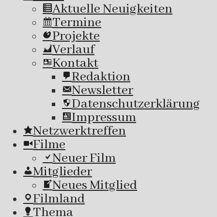
Aktuelle Neuigkeiten
Termine
Projekte
Verlauf
Kontakt
Redaktion
Newsletter
Datenschutzerklärung
Impressum
Netzwerktreffen
Filme
Neuer Film
Mitglieder
Neues Mitglied
Filmland
Thema