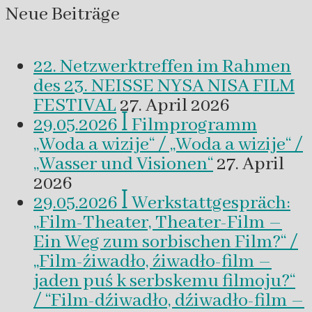
Neue Beiträge
22. Netzwerktreffen im Rahmen
des 23. NEISSE NYSA NISA FILM
FESTIVAL
27. April 2026
29.05.2026 ꟾ Filmprogramm
„Woda a wizije“ / „Woda a wizije“ /
„Wasser und Visionen“
27. April
2026
29.05.2026 ꟾ Werkstattgespräch:
„Film-Theater, Theater-Film –
Ein Weg zum sorbischen Film?“ /
„Film-źiwadło, źiwadło-film –
jaden puś k serbskemu filmoju?“
/ “Film-dźiwadło, dźiwadło-film –