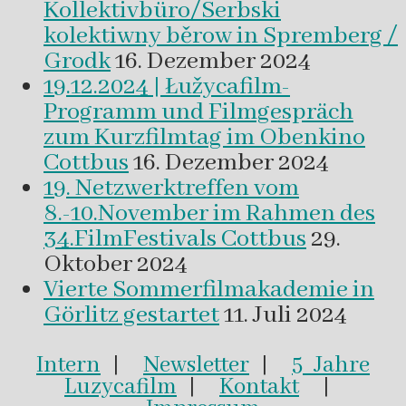
Kollektivbüro/Serbski
kolektiwny běrow in Spremberg /
Grodk
16. Dezember 2024
19.12.2024 | Łužycafilm-
Programm und Filmgespräch
zum Kurzfilmtag im Obenkino
Cottbus
16. Dezember 2024
19. Netzwerktreffen vom
8.-10.November im Rahmen des
34.FilmFestivals Cottbus
29.
Oktober 2024
Vierte Sommerfilmakademie in
Görlitz gestartet
11. Juli 2024
Intern
|
Newsletter
|
5 Jahre
Luzycafilm
|
Kontakt
|