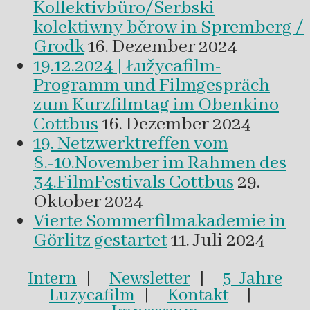
Kollektivbüro/Serbski
kolektiwny běrow in Spremberg /
Grodk
16. Dezember 2024
19.12.2024 | Łužycafilm-
Programm und Filmgespräch
zum Kurzfilmtag im Obenkino
Cottbus
16. Dezember 2024
19. Netzwerktreffen vom
8.-10.November im Rahmen des
34.FilmFestivals Cottbus
29.
Oktober 2024
Vierte Sommerfilmakademie in
Görlitz gestartet
11. Juli 2024
Intern
|
Newsletter
|
5 Jahre
Luzycafilm
|
Kontakt
|