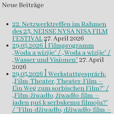
Neue Beiträge
22. Netzwerktreffen im Rahmen
des 23. NEISSE NYSA NISA FILM
FESTIVAL
27. April 2026
29.05.2026 ꟾ Filmprogramm
„Woda a wizije“ / „Woda a wizije“ /
„Wasser und Visionen“
27. April
2026
29.05.2026 ꟾ Werkstattgespräch:
„Film-Theater, Theater-Film –
Ein Weg zum sorbischen Film?“ /
„Film-źiwadło, źiwadło-film –
jaden puś k serbskemu filmoju?“
/ “Film-dźiwadło, dźiwadło-film –