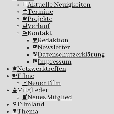
Aktuelle Neuigkeiten
Termine
Projekte
Verlauf
Kontakt
Redaktion
Newsletter
Datenschutzerklärung
Impressum
Netzwerktreffen
Filme
Neuer Film
Mitglieder
Neues Mitglied
Filmland
Thema