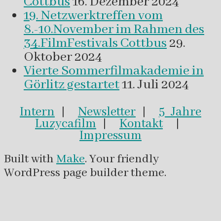
Cottbus
16. Dezember 2024
19. Netzwerktreffen vom
8.-10.November im Rahmen des
34.FilmFestivals Cottbus
29.
Oktober 2024
Vierte Sommerfilmakademie in
Görlitz gestartet
11. Juli 2024
Intern
|
Newsletter
|
5 Jahre
Luzycafilm
|
Kontakt
|
Impressum
Built with
Make
. Your friendly
WordPress page builder theme.