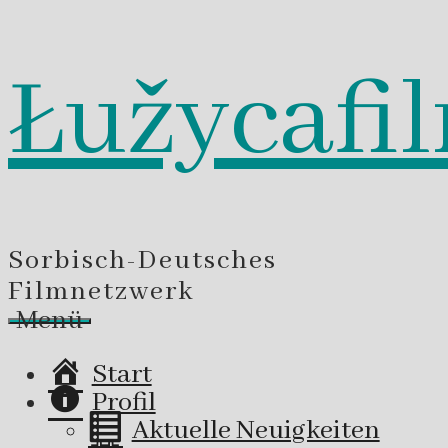
Łužycafi
Zum
Inhalt
springen
Sorbisch-Deutsches
Filmnetzwerk
Menü
Start
Profil
Aktuelle Neuigkeiten