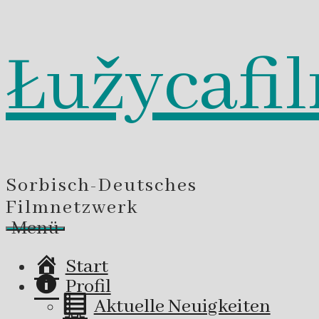
Łužycafi
Zum
Inhalt
springen
Sorbisch-Deutsches
Filmnetzwerk
Menü
Start
Profil
Aktuelle Neuigkeiten