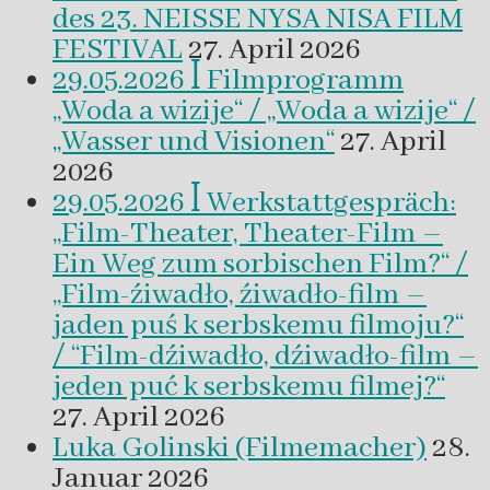
des 23. NEISSE NYSA NISA FILM
FESTIVAL
27. April 2026
29.05.2026 ꟾ Filmprogramm
„Woda a wizije“ / „Woda a wizije“ /
„Wasser und Visionen“
27. April
2026
29.05.2026 ꟾ Werkstattgespräch:
„Film-Theater, Theater-Film –
Ein Weg zum sorbischen Film?“ /
„Film-źiwadło, źiwadło-film –
jaden puś k serbskemu filmoju?“
/ “Film-dźiwadło, dźiwadło-film –
jeden puć k serbskemu filmej?“
27. April 2026
Luka Golinski (Filmemacher)
28.
Januar 2026