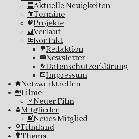
Aktuelle Neuigkeiten
Termine
Projekte
Verlauf
Kontakt
Redaktion
Newsletter
Datenschutzerklärung
Impressum
Netzwerktreffen
Filme
Neuer Film
Mitglieder
Neues Mitglied
Filmland
Thema