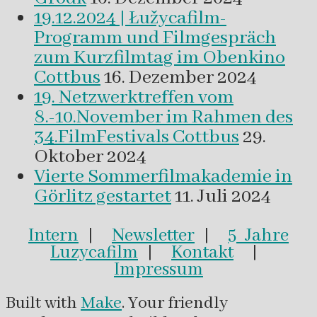
19.12.2024 | Łužycafilm-
Programm und Filmgespräch
zum Kurzfilmtag im Obenkino
Cottbus
16. Dezember 2024
19. Netzwerktreffen vom
8.-10.November im Rahmen des
34.FilmFestivals Cottbus
29.
Oktober 2024
Vierte Sommerfilmakademie in
Görlitz gestartet
11. Juli 2024
Intern
|
Newsletter
|
5 Jahre
Luzycafilm
|
Kontakt
|
Impressum
Built with
Make
. Your friendly