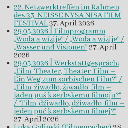
22. Netzwerktreffen im Rahmen
des 23. NEISSE NYSA NISA FILM
FESTIVAL
27. April 2026
29.05.2026 ꟾ Filmprogramm
„Woda a wizije“ / „Woda a wizije“ /
„Wasser und Visionen“
27. April
2026
29.05.2026 ꟾ Werkstattgespräch:
„Film-Theater, Theater-Film –
Ein Weg zum sorbischen Film?“ /
„Film-źiwadło, źiwadło-film –
jaden puś k serbskemu filmoju?“
/ “Film-dźiwadło, dźiwadło-film –
jeden puć k serbskemu filmej?“
27. April 2026
Luka Golinski (Filmemacher)
28.