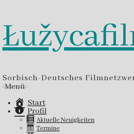
Łužycafi
Zum
Inhalt
springen
Sorbisch-Deutsches Filmnetzwe
Menü
Start
Profil
Aktuelle Neuigkeiten
Termine