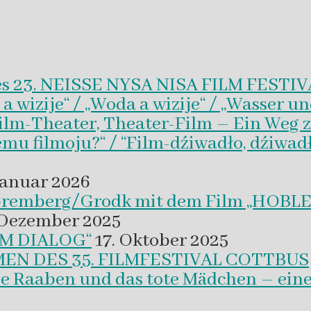
es 23. NEISSE NYSA NISA FILM FESTI
wizije“ / „Woda a wizije“ / „Wasser un
Film-Theater, Theater-Film – Ein Weg z
emu filmoju?“ / “Film-dźiwadło, dźiwad
Januar 2026
 Spremberg/Grodk mit dem Film „HO
 Dezember 2025
M DIALOG“
17. Oktober 2025
EN DES 35. FILMFESTIVAL COTTBUS
ie Raaben und das tote Mädchen – eine