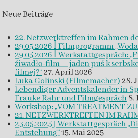
Neue Beiträge
22. Netzwerktreffen im Rahmen d
29.05.2026 ꟾ Filmprogramm „Woda a 
29.05.2026 ꟾ Werkstattgespräch: „
źiwadło-film – jaden puś k serbsk
filmej?“
27. April 2026
Luka Golinski (Filmemacher)
28. 
Lebendiger Adventskalender in
Frauke Rahr und Filmgespräch
8.
Workshop: „VOM TREATMENT ZU
21. NETZWERKTREFFEN IM RAHM
23.05.2025 | Werkstattgespräch „D
Entstehung“
15. Mai 2025