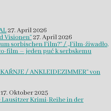
VAL
27. April 2026
d Visionen“
27. April 2026
um sorbischen Film?“ / „Film-źiwadło,
ło-film – jeden puć k serbskemu
BLEKAŔNJE / ANKLEIDEZIMMER“ von
17. Oktober 2025
 Lausitzer Krimi-Reihe in der