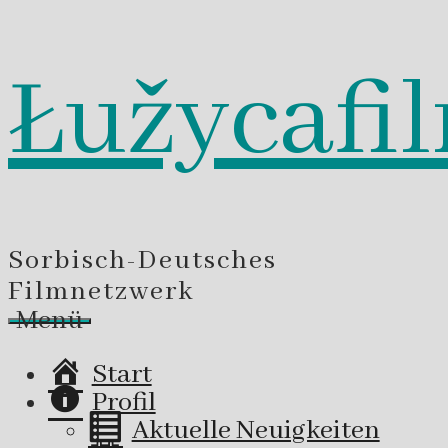
Łužycafi
Zum
Inhalt
springen
Sorbisch-Deutsches
Filmnetzwerk
Menü
Start
Profil
Aktuelle Neuigkeiten