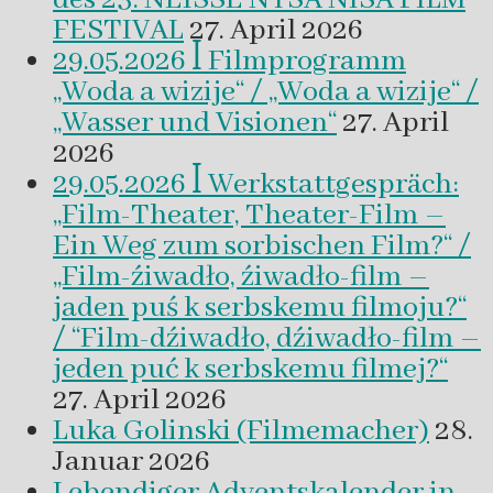
FESTIVAL
27. April 2026
29.05.2026 ꟾ Filmprogramm
„Woda a wizije“ / „Woda a wizije“ /
„Wasser und Visionen“
27. April
2026
29.05.2026 ꟾ Werkstattgespräch:
„Film-Theater, Theater-Film –
Ein Weg zum sorbischen Film?“ /
„Film-źiwadło, źiwadło-film –
jaden puś k serbskemu filmoju?“
/ “Film-dźiwadło, dźiwadło-film –
jeden puć k serbskemu filmej?“
27. April 2026
Luka Golinski (Filmemacher)
28.
Januar 2026
Lebendiger Adventskalender in