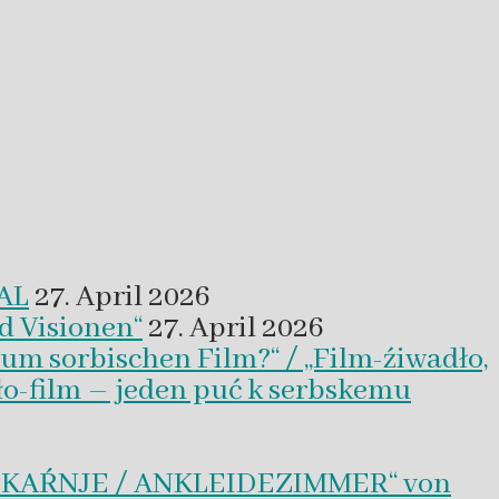
VAL
27. April 2026
d Visionen“
27. April 2026
um sorbischen Film?“ / „Film-źiwadło,
ło-film – jeden puć k serbskemu
BLEKAŔNJE / ANKLEIDEZIMMER“ von