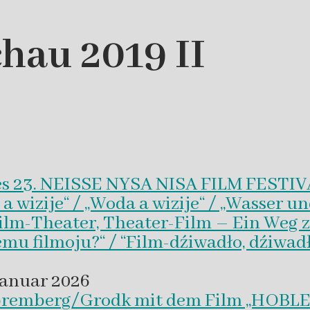
hau 2019 II
es 23. NEISSE NYSA NISA FILM FESTI
wizije“ / „Woda a wizije“ / „Wasser un
Film-Theater, Theater-Film – Ein Weg z
emu filmoju?“ / “Film-dźiwadło, dźiwad
Januar 2026
 Spremberg/Grodk mit dem Film „HO