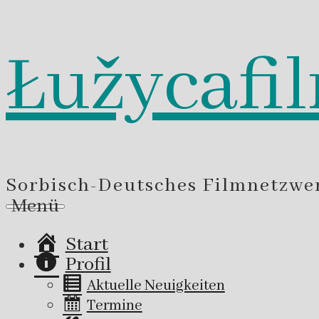
Łužycafi
Zum
Inhalt
springen
Sorbisch-Deutsches Filmnetzwe
Menü
Start
Profil
Aktuelle Neuigkeiten
Termine