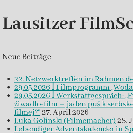
Lausitzer FilmSc
Neue Beiträge
22. Netzwerktreffen im Rahmen d
29.05.2026 ꟾ Filmprogramm „Woda a 
29.05.2026 ꟾ Werkstattgespräch: „
źiwadło-film – jaden puś k serbsk
filmej?“
27. April 2026
Luka Golinski (Filmemacher)
28. 
Lebendiger Adventskalender in