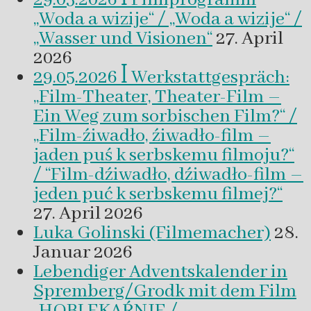
„Woda a wizije“ / „Woda a wizije“ /
„Wasser und Visionen“
27. April
2026
29.05.2026 ꟾ Werkstattgespräch:
„Film-Theater, Theater-Film –
Ein Weg zum sorbischen Film?“ /
„Film-źiwadło, źiwadło-film –
jaden puś k serbskemu filmoju?“
/ “Film-dźiwadło, dźiwadło-film –
jeden puć k serbskemu filmej?“
27. April 2026
Luka Golinski (Filmemacher)
28.
Januar 2026
Lebendiger Adventskalender in
Spremberg/Grodk mit dem Film
„HOBLEKAŔNJE /