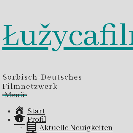
Łužycafi
Zum
Inhalt
springen
Sorbisch-Deutsches
Filmnetzwerk
Menü
Start
Profil
Aktuelle Neuigkeiten