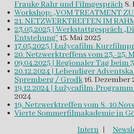
Frauke Rahr und Filmgespräch
8.
Workshop: „VOM TREATMENT ZU
21. NETZWERKTREFFEN IM RAHM
23.05.2025 | Werkstattgespräch „D
Entstehung“
15. Mai 2025
17.05.2025 | Łužycafilm-Kurzfilm
20. Netzwerktreffens vom 23.-25. 
09.04.2025 | Regionaler Tag beim 
20.12.2024 | Lebendiger Adventsk
Spremberg / Grodk
16. Dezember 
19.12.2024 | Łužycafilm-Program
2024
19. Netzwerktreffen vom 8.-10.No
Vierte Sommerfilmakademie in Gör
Intern
|
Newsle