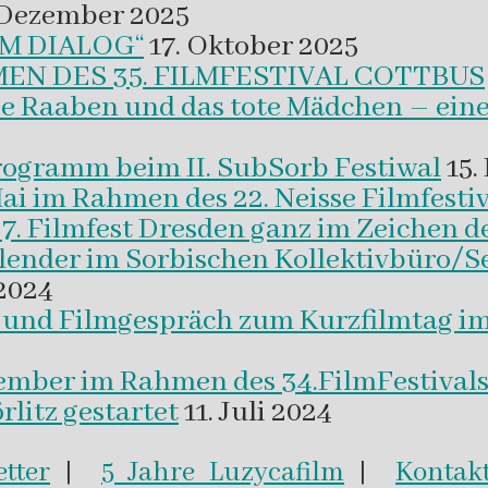
 Dezember 2025
M DIALOG“
17. Oktober 2025
EN DES 35. FILMFESTIVAL COTTBUS
ie Raaben und das tote Mädchen – eine
programm beim II. SubSorb Festiwal
15.
Mai im Rahmen des 22. Neisse Filmfestiv
37. Filmfest Dresden ganz im Zeichen d
alender im Sorbischen Kollektivbüro/S
2024
m und Filmgespräch zum Kurzfilmtag i
vember im Rahmen des 34.FilmFestival
litz gestartet
11. Juli 2024
tter
|
5 Jahre Luzycafilm
|
Kontak