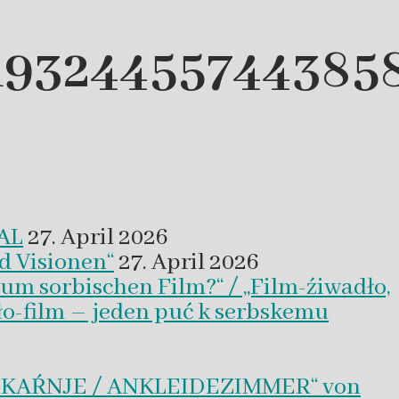
19324455744385
VAL
27. April 2026
d Visionen“
27. April 2026
um sorbischen Film?“ / „Film-źiwadło,
ło-film – jeden puć k serbskemu
BLEKAŔNJE / ANKLEIDEZIMMER“ von