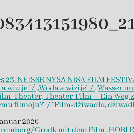
083413151980_2
es 23. NEISSE NYSA NISA FILM FESTI
wizije“ / „Woda a wizije“ / „Wasser un
Film-Theater, Theater-Film – Ein Weg z
emu filmoju?“ / “Film-dźiwadło, dźiwad
Januar 2026
 Spremberg/Grodk mit dem Film „HO