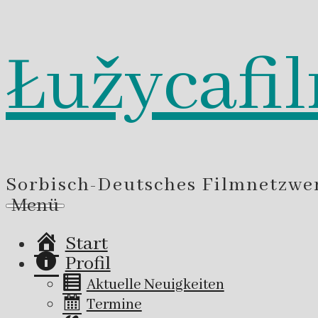
Łužycafi
Zum
Inhalt
springen
Sorbisch-Deutsches Filmnetzwe
Menü
Start
Profil
Aktuelle Neuigkeiten
Termine