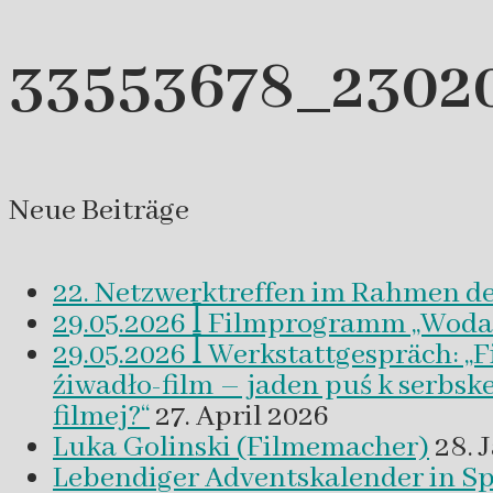
33553678_2302
Neue Beiträge
22. Netzwerktreffen im Rahmen d
29.05.2026 ꟾ Filmprogramm „Woda a 
29.05.2026 ꟾ Werkstattgespräch: „
źiwadło-film – jaden puś k serbsk
filmej?“
27. April 2026
Luka Golinski (Filmemacher)
28. 
Lebendiger Adventskalender in