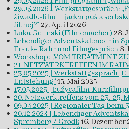
29.05.2026 ꟾ Filmprogramm „Woda a 
29.05.2026 ꟾ Werkstattgespräch: „
źiwadło-film – jaden puś k serbsk
filmej?“
27. April 2026
Luka Golinski (Filmemacher)
28. 
Lebendiger Adventskalender in
Frauke Rahr und Filmgespräch
8.
Workshop: „VOM TREATMENT ZU
21. NETZWERKTREFFEN IM RAHM
23.05.2025 | Werkstattgespräch „D
Entstehung“
15. Mai 2025
17.05.2025 | Łužycafilm-Kurzfilm
20. Netzwerktreffens vom 23.-25. 
09.04.2025 | Regionaler Tag beim 
20.12.2024 | Lebendiger Adventsk
Spremberg / Grodk
16. Dezember 