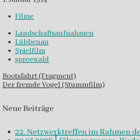
Filme
Landschaftsaufnahmen
Lübbenau
Spielfilm
spreewald
Navigation
Bootsfahrt (Fragment)
innerhalb
Der fremde Vogel (Stummfilm)
eines
Beitrags
Neue Beiträge
22. Netzwerktreffen im Rahmen d