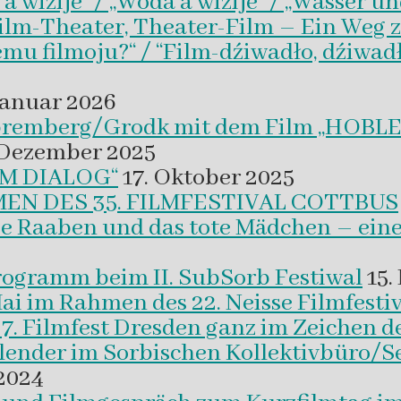
wizije“ / „Woda a wizije“ / „Wasser un
Film-Theater, Theater-Film – Ein Weg z
emu filmoju?“ / “Film-dźiwadło, dźiwad
Januar 2026
 Spremberg/Grodk mit dem Film „HO
 Dezember 2025
M DIALOG“
17. Oktober 2025
EN DES 35. FILMFESTIVAL COTTBUS
ie Raaben und das tote Mädchen – eine
programm beim II. SubSorb Festiwal
15.
Mai im Rahmen des 22. Neisse Filmfestiv
37. Filmfest Dresden ganz im Zeichen d
alender im Sorbischen Kollektivbüro/S
2024