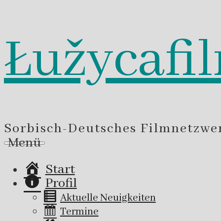
Łužycafi
Zum
Inhalt
springen
Sorbisch-Deutsches Filmnetzwe
Menü
Start
Profil
Aktuelle Neuigkeiten
Termine