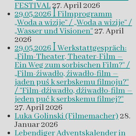
FESTIVAL
27. April 2026
29.05.2026 ꟾ Filmprogramm
„Woda a wizije“ / „Woda a wizije“ /
„Wasser und Visionen“
27. April
2026
29.05.2026 ꟾ Werkstattgespräch:
„Film-Theater, Theater-Film –
Ein Weg zum sorbischen Film?“ /
„Film-źiwadło, źiwadło-film –
jaden puś k serbskemu filmoju?“
/ “Film-dźiwadło, dźiwadło-film –
jeden puć k serbskemu filmej?“
27. April 2026
Luka Golinski (Filmemacher)
28.
Januar 2026
Lebendiger Adventskalender in