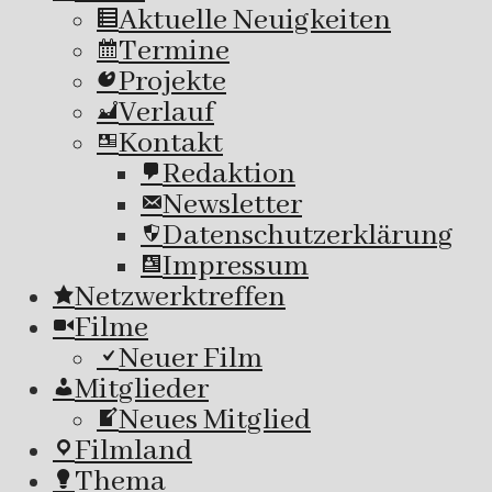
Aktuelle Neuigkeiten
Termine
Projekte
Verlauf
Kontakt
Redaktion
Newsletter
Datenschutzerklärung
Impressum
Netzwerktreffen
Filme
Neuer Film
Mitglieder
Neues Mitglied
Filmland
Thema