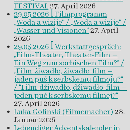
FESTIVAL
27. April 2026
29.05.2026 ꟾ Filmprogramm
„Woda a wizije“ / „Woda a wizije“ /
„Wasser und Visionen“
27. April
2026
29.05.2026 ꟾ Werkstattgespräch:
„Film-Theater, Theater-Film –
Ein Weg zum sorbischen Film?“ /
„Film-źiwadło, źiwadło-film –
jaden puś k serbskemu filmoju?“
/ “Film-dźiwadło, dźiwadło-film –
jeden puć k serbskemu filmej?“
27. April 2026
Luka Golinski (Filmemacher)
28.
Januar 2026
Lebendiger Adventskalender in