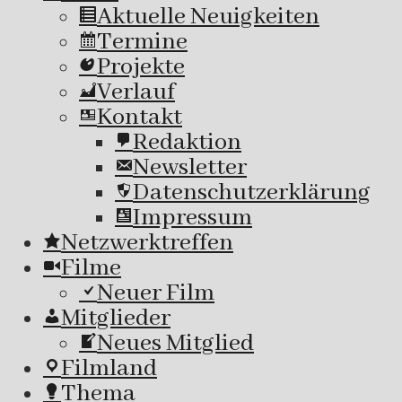
Aktuelle Neuigkeiten
Termine
Projekte
Verlauf
Kontakt
Redaktion
Newsletter
Datenschutzerklärung
Impressum
Netzwerktreffen
Filme
Neuer Film
Mitglieder
Neues Mitglied
Filmland
Thema