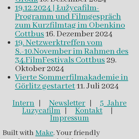
19.12.2024 | Łužycafilm-
Programm und Filmgespräch
zum Kurzfilmtag im Obenkino
Cottbus
16. Dezember 2024
19. Netzwerktreffen vom
8.-10.November im Rahmen des
34.FilmFestivals Cottbus
29.
Oktober 2024
Vierte Sommerfilmakademie in
Görlitz gestartet
11. Juli 2024
Intern
|
Newsletter
|
5 Jahre
Luzycafilm
|
Kontakt
|
Impressum
Built with
Make
. Your friendly