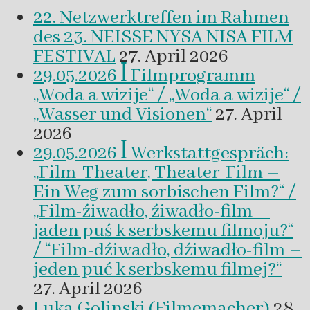
22. Netzwerktreffen im Rahmen
des 23. NEISSE NYSA NISA FILM
FESTIVAL
27. April 2026
29.05.2026 ꟾ Filmprogramm
„Woda a wizije“ / „Woda a wizije“ /
„Wasser und Visionen“
27. April
2026
29.05.2026 ꟾ Werkstattgespräch:
„Film-Theater, Theater-Film –
Ein Weg zum sorbischen Film?“ /
„Film-źiwadło, źiwadło-film –
jaden puś k serbskemu filmoju?“
/ “Film-dźiwadło, dźiwadło-film –
jeden puć k serbskemu filmej?“
27. April 2026
Luka Golinski (Filmemacher)
28.