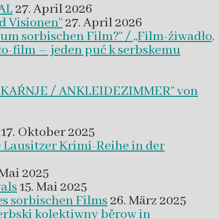
VAL
27. April 2026
d Visionen“
27. April 2026
um sorbischen Film?“ / „Film-źiwadło,
ło-film – jeden puć k serbskemu
BLEKAŔNJE / ANKLEIDEZIMMER“ von
17. Oktober 2025
 Lausitzer Krimi-Reihe in der
 Mai 2025
als
15. Mai 2025
es sorbischen Films
26. März 2025
erbski kolektiwny běrow in