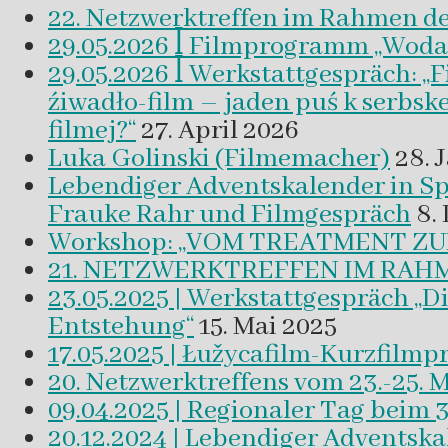
22. Netzwerktreffen im Rahmen d
29.05.2026 ꟾ Filmprogramm „Woda a 
29.05.2026 ꟾ Werkstattgespräch: „
źiwadło-film – jaden puś k serbsk
filmej?“
27. April 2026
Luka Golinski (Filmemacher)
28. 
Lebendiger Adventskalender in
Frauke Rahr und Filmgespräch
8.
Workshop: „VOM TREATMENT ZU
21. NETZWERKTREFFEN IM RAHM
23.05.2025 | Werkstattgespräch „D
Entstehung“
15. Mai 2025
17.05.2025 | Łužycafilm-Kurzfilm
20. Netzwerktreffens vom 23.-25. 
09.04.2025 | Regionaler Tag beim 
20.12.2024 | Lebendiger Adventsk