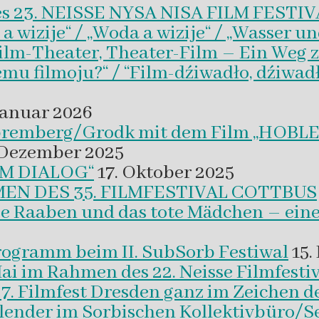
es 23. NEISSE NYSA NISA FILM FESTI
wizije“ / „Woda a wizije“ / „Wasser un
Film-Theater, Theater-Film – Ein Weg z
emu filmoju?“ / “Film-dźiwadło, dźiwad
Januar 2026
 Spremberg/Grodk mit dem Film „HO
 Dezember 2025
M DIALOG“
17. Oktober 2025
EN DES 35. FILMFESTIVAL COTTBUS
ie Raaben und das tote Mädchen – eine
programm beim II. SubSorb Festiwal
15.
Mai im Rahmen des 22. Neisse Filmfestiv
37. Filmfest Dresden ganz im Zeichen d
alender im Sorbischen Kollektivbüro/S